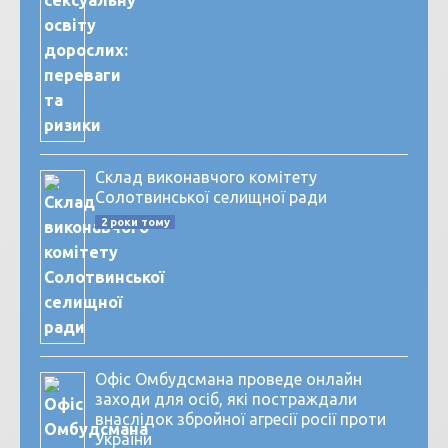
Склад виконавчого комітету
Солотвинської селищної ради
2 роки тому
Офіс Омбудсмана проведе онлайн
заходи для осіб, які постраждали
внаслідок збройної агресії росії проти
України