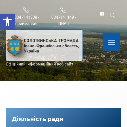
Відкрити Панель інструментів
0347141338 -
0347141148 -
приймальня
ЦНАП
Офіційний інформаційний веб сайт
Діяльність ради