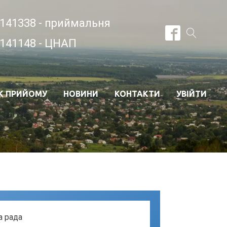
141338 - приймальня
141148 - ЦНАП
К ПРИЙОМУ
НОВИНИ
КОНТАКТИ
УВІЙТИ