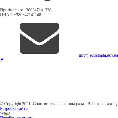
Приймальня +380347141338
ЦНАП +380347141148
info@solselrada.gov.ua
© Copyright 2021 -Солотвинська селищна рада - Всі права захищ
Розробка сайтів
W&D
Перейти до вмісту