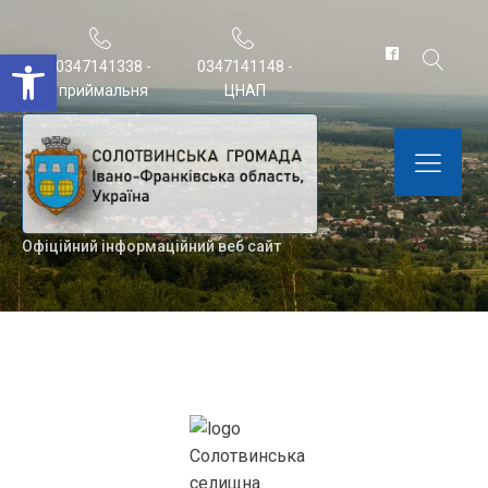
Відкрити Панель інструментів
0347141338 -
0347141148 -
приймальня
ЦНАП
Офіційний інформаційний веб сайт