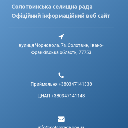
Солотвинська селищна рада
Офіційний інформаційний веб сайт
вулиця Чорновола, 7a, Солотвин, Івано-
Франківська область, 77753
Приймальня +380347141338
ЦНАП +380347141148
info@solselrada.gov.ua