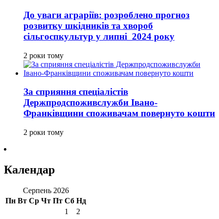
До уваги аграріїв: розроблено прогноз
розвитку шкідників та хвороб
сільгоспкультур у липні 2024 року
2 роки тому
За сприяння спеціалістів
Держпродспоживслужби Івано-
Франківщини споживачам повернуто кошти
2 роки тому
Календар
Серпень 2026
Пн
Вт
Ср
Чт
Пт
Сб
Нд
1
2