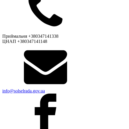
Приймальня +380347141338
ЦНАП +380347141148
info@solselrada.gov.ua