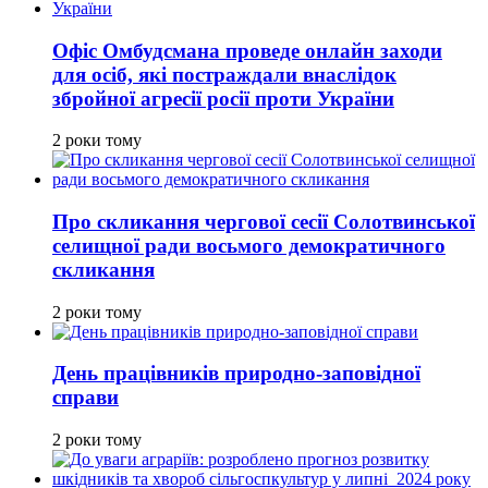
Офіс Омбудсмана проведе онлайн заходи
для осіб, які постраждали внаслідок
збройної агресії росії проти України
2 роки тому
Про скликання чергової сесії Солотвинської
селищної ради восьмого демократичного
скликання
2 роки тому
День працівників природно-заповідної
справи
2 роки тому