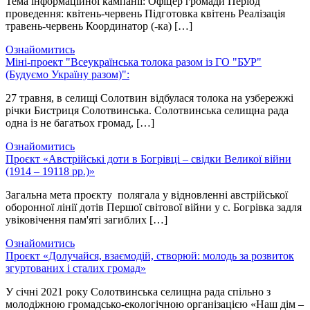
Тема інформаційної кампанії: Офіцер громади Період
проведення: квітень-червень Підготовка квітень Реалізація
травень-червень Координатор (-ка) […]
Ознайомитись
Міні-проект "Всеукраїнська толока разом із ГО "БУР"
(Будуємо Україну разом)":
27 травня, в селищі Солотвин відбулася толока на узбережжі
річки Бистриця Солотвинська. Солотвинська селищна рада
одна із не багатьох громад, […]
Ознайомитись
Проєкт «Австрійські доти в Богрівці – свідки Великої війни
(1914 – 19118 рр.)»
Загальна мета проєкту полягала у відновленні австрійської
оборонної лінії дотів Першої світової війни у с. Богрівка задля
увіковічення пам'яті загиблих […]
Ознайомитись
Проєкт «Долучайся, взаємодій, створюй: молодь за розвиток
згуртованих і сталих громад»
У січні 2021 року Солотвинська селищна рада спільно з
молодіжною громадсько-екологічною організацією «Наш дім –