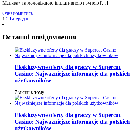
Манява» та молодіжною ініціативною групою […]
Ознайомитись
1
2
Вперед »
Останні повідомлення
Ekskluzywne oferty dla graczy w Supercat
Casino: Najważniejsze informacje dla polskich
użytkowników
7 місяців тому
Ekskluzywne oferty dla graczy w Supercat
Casino: Najważniejsze informacje dla polskich
użytkowników