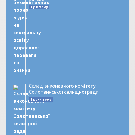
1 рік тому
Склад виконавчого комітету
Солотвинської селищної ради
2 роки тому