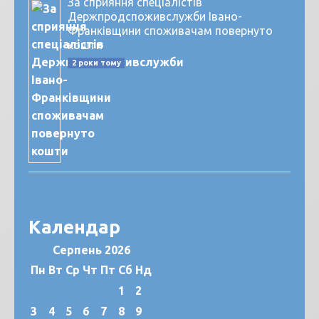
За сприяння спеціалістів
Держпродспоживслужби Івано-
Франківщини споживачам повернуто
кошти
2 роки тому
Календар
Серпень 2026
Пн
Вт
Ср
Чт
Пт
Сб
Нд
1
2
3
4
5
6
7
8
9