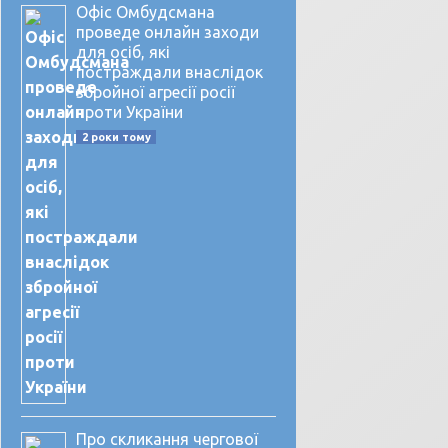
Офіс Омбудсмана
проведе онлайн заходи
для осіб, які
постраждали внаслідок
збройної агресії росії
проти України
2 роки тому
Про скликання чергової