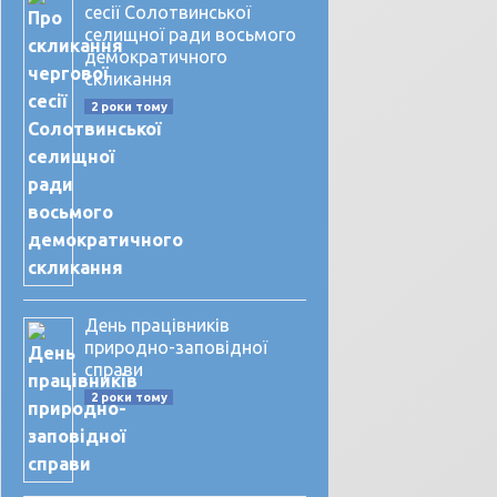
сесії Солотвинської
селищної ради восьмого
демократичного
скликання
2 роки тому
День працівників
природно-заповідної
справи
2 роки тому