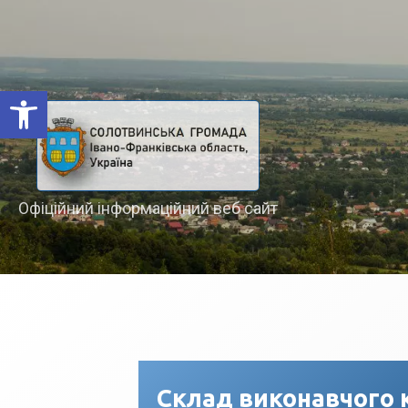
Відкрити Панель інструментів
Офіційний інформаційний веб сайт
Склад виконавчого 