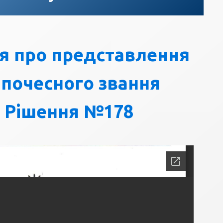
я про представлення
 почесного звання
" Рішення №178