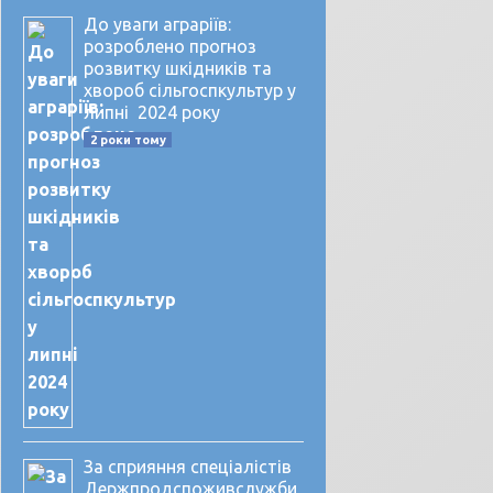
До уваги аграріїв:
розроблено прогноз
розвитку шкідників та
хвороб сільгоспкультур у
липні 2024 року
2 роки тому
За сприяння спеціалістів
Держпродспоживслужби