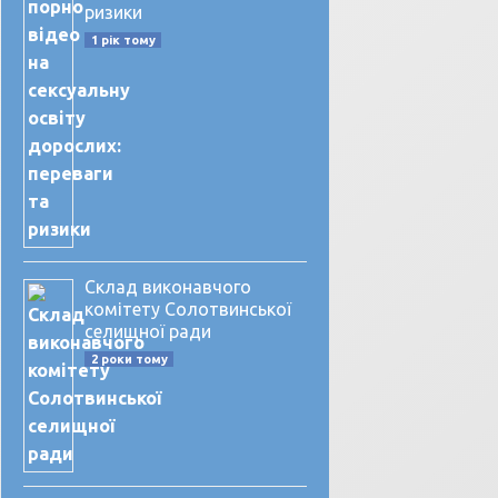
ризики
1 рік тому
Склад виконавчого
комітету Солотвинської
селищної ради
2 роки тому