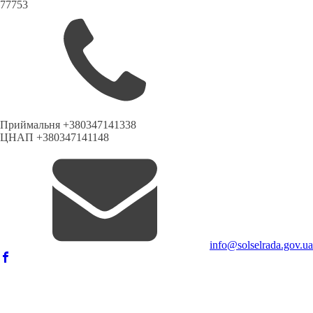
77753
Приймальня +380347141338
ЦНАП +380347141148
info@solselrada.gov.ua