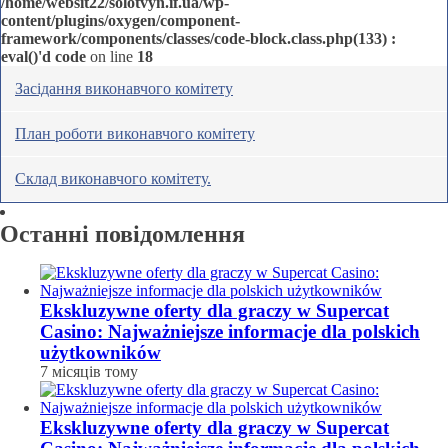
/home/websit22/solotvyn.if.ua/wp-
content/plugins/oxygen/component-
framework/components/classes/code-block.class.php(133) :
eval()'d code
on line
18
Засідання виконавчого комітету
План роботи виконавчого комітету
Склад виконавчого комітету.
Останні повідомлення
Ekskluzywne oferty dla graczy w Supercat
Casino: Najważniejsze informacje dla polskich
użytkowników
7 місяців тому
Ekskluzywne oferty dla graczy w Supercat