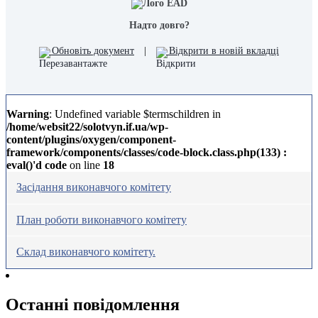
Надто довго?
Обновіть документ
|
Відкрити в новій вкладці
Warning
: Undefined variable $termschildren in
/home/websit22/solotvyn.if.ua/wp-
content/plugins/oxygen/component-
framework/components/classes/code-block.class.php(133) :
eval()'d code
on line
18
Засідання виконавчого комітету
План роботи виконавчого комітету
Склад виконавчого комітету.
Останні повідомлення