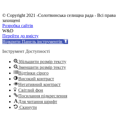
© Copyright 2021 -Солотвинська селищна рада - Всі права
захищені
Розробка сайтів
W&D
Перейти до вмісту
Відкрити Панель інструментів
Інструмент Доступності
Збільшити розмір тексту
Зменшити розмір тексту
Відтінки сірого
Високий контраст
Негативний контраст
Світлий фон
Посилання підкреслення
Для читання шрифт
Скинути