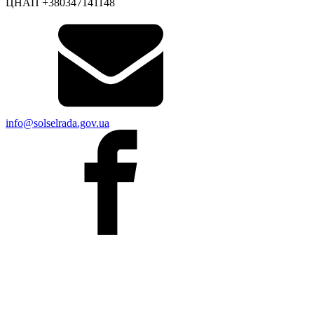
ЦНАП +380347141148
info@solselrada.gov.ua