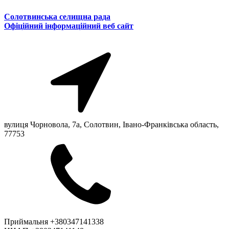
Солотвинська селищна рада
Офіційний інформаційний веб сайт
вулиця Чорновола, 7a, Солотвин, Івано-Франківська область,
77753
Приймальня +380347141338