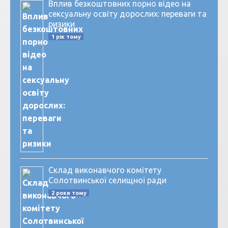
Вплив безкоштовних порно відео на
сексуальну освіту дорослих: переваги та
ризики
1 рік тому
Склад виконавчого комітету
Солотвинської селищної ради
2 роки тому