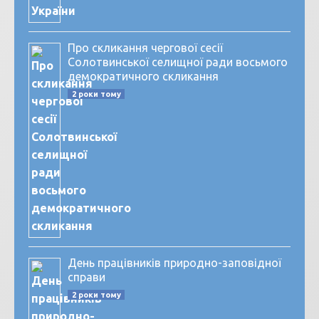
Про скликання чергової сесії
Солотвинської селищної ради восьмого
демократичного скликання
2 роки тому
День працівників природно-заповідної
справи
2 роки тому