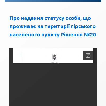
Про надання статусу особи, що
проживає на території гірського
населеного пункту Рішення №20