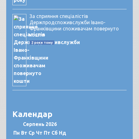
За сприяння спеціалістів
Держпродспоживслужби Івано-
Франківщини споживачам повернуто
кошти
2 роки тому
Календар
Серпень 2026
Пн
Вт
Ср
Чт
Пт
Сб
Нд