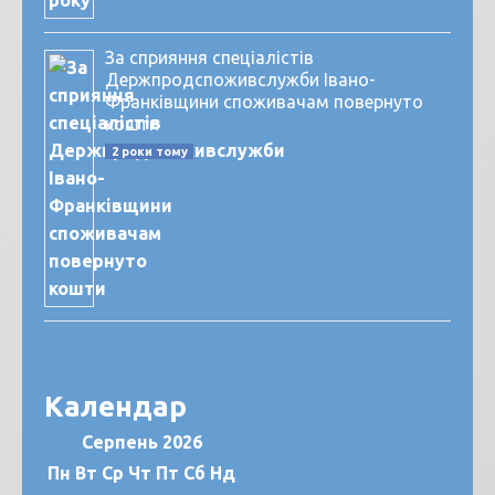
За сприяння спеціалістів
Держпродспоживслужби Івано-
Франківщини споживачам повернуто
кошти
2 роки тому
Календар
Серпень 2026
Пн
Вт
Ср
Чт
Пт
Сб
Нд