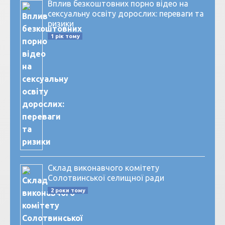
Вплив безкоштовних порно відео на
сексуальну освіту дорослих: переваги та
ризики
1 рік тому
Склад виконавчого комітету
Солотвинської селищної ради
2 роки тому