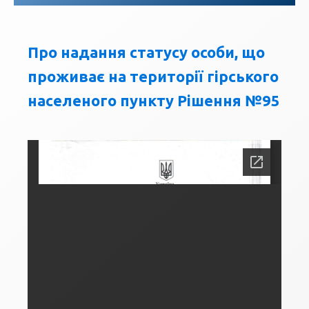
Про надання статусу особи, що
проживає на території гірського
населеного пункту Рішення №95