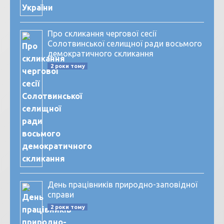
Про скликання чергової сесії
Солотвинської селищної ради восьмого
демократичного скликання
2 роки тому
День працівників природно-заповідної
справи
2 роки тому