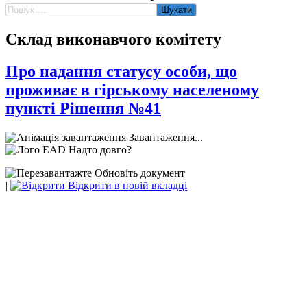
Пошук:
Склад виконавчого комітету
Про надання статусу особи, що
проживає в гірському населеному
пункті Рішення №41
Завантаження...
Надто довго?
Обновіть документ
|
Відкрити в новій вкладці