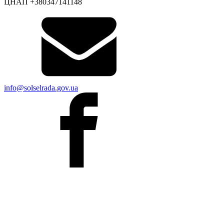
ЦНАП +380347141148
info@solselrada.gov.ua