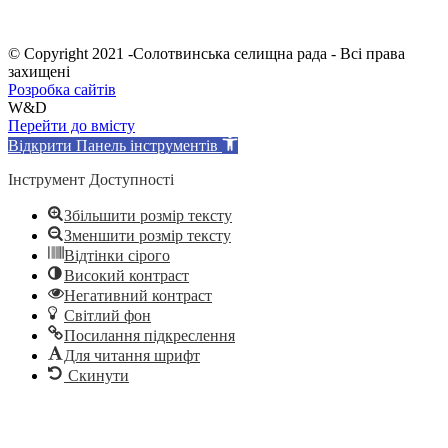
© Copyright 2021 -Солотвинська селищна рада - Всі права
захищені
Розробка сайтів
W&D
Перейти до вмісту
Відкрити Панель інструментів
Інструмент Доступності
Збільшити розмір тексту
Зменшити розмір тексту
Відтінки сірого
Високий контраст
Негативний контраст
Світлий фон
Посилання підкреслення
Для читання шрифт
Скинути