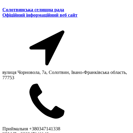
Солотвинська селищна рада
Офіційний інформаційний веб сайт
вулиця Чорновола, 7a, Солотвин, Івано-Франківська область,
77753
Приймальня +380347141338