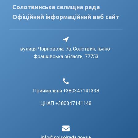
Солотвинська селищна рада
Офіційний інформаційний веб сайт
вулиця Чорновола, 7a, Солотвин, Івано-
Франківська область, 77753
Приймальня +380347141338
ЦНАП +380347141148
info@solselrada.gov.ua