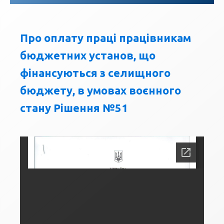
Про оплату праці працівникам
бюджетних установ, що
фінансуються з селищного
бюджету, в умовах воєнного
стану Рішення №51