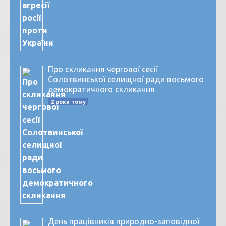
Про скликання чергової сесії
Солотвинської селищної ради восьмого
демократичного скликання
2 роки тому
День працівників природно-заповідної