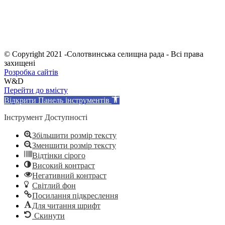
© Copyright 2021 -Солотвинська селищна рада - Всі права
захищені
Розробка сайтів
W&D
Перейти до вмісту
Відкрити Панель інструментів
Інструмент Доступності
Збільшити розмір тексту
Зменшити розмір тексту
Відтінки сірого
Високий контраст
Негативний контраст
Світлий фон
Посилання підкреслення
Для читання шрифт
Скинути