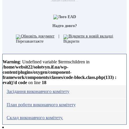
Завантаження...
Надто довго?
Обновіть документ
|
Відкрити в новій вкладці
Warning
: Undefined variable $termschildren in
/home/websit22/solotvyn.if.ua/wp-
content/plugins/oxygen/component-
framework/components/classes/code-block.class.php(133) :
eval()'d code
on line
18
Засідання виконавчого комітету
План роботи виконавчого комітету
Склад виконавчого комітету.