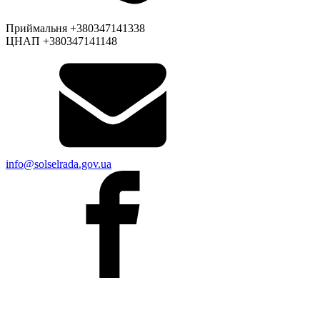
Приймальня +380347141338
ЦНАП +380347141148
info@solselrada.gov.ua