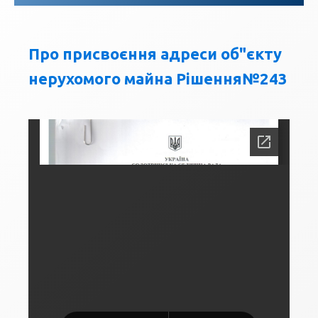
Про присвоєння адреси об"єкту
нерухомого майна Рішення№243