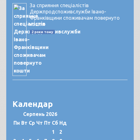
За сприяння спеціалістів
Держпродспоживслужби Івано-
Франківщини споживачам повернуто
кошти
2 роки тому
Календар
Серпень 2026
Пн
Вт
Ср
Чт
Пт
Сб
Нд
1
2