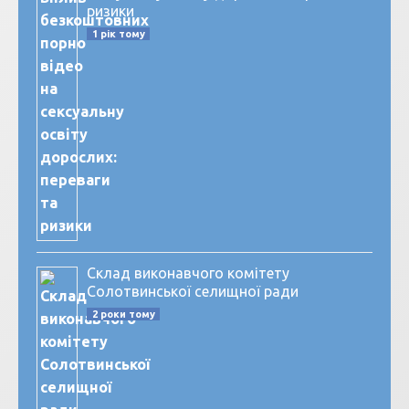
ризики
1 рік тому
Склад виконавчого комітету
Солотвинської селищної ради
2 роки тому