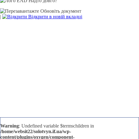
Надто довго?
Обновіть документ
|
Відкрити в новій вкладці
Warning
: Undefined variable $termschildren in
/home/websit22/solotvyn.if.ua/wp-
content/plugins/oxygen/component-