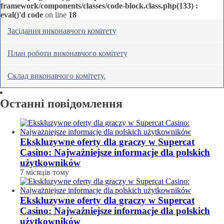
framework/components/classes/code-block.class.php(133) :
eval()'d code
on line
18
Засідання виконавчого комітету
План роботи виконавчого комітету
Склад виконавчого комітету.
Останні повідомлення
Ekskluzywne oferty dla graczy w Supercat
Casino: Najważniejsze informacje dla polskich
użytkowników
7 місяців тому
Ekskluzywne oferty dla graczy w Supercat
Casino: Najważniejsze informacje dla polskich
użytkowników