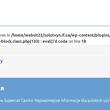
dren in
/home/websit22/solotvyn.if.ua/wp-content/plugin
ock.class.php(133) : eval()'d code
on line
18
ту
ня
 w Supercat Casino: Najważniejsze informacje dla polskich u