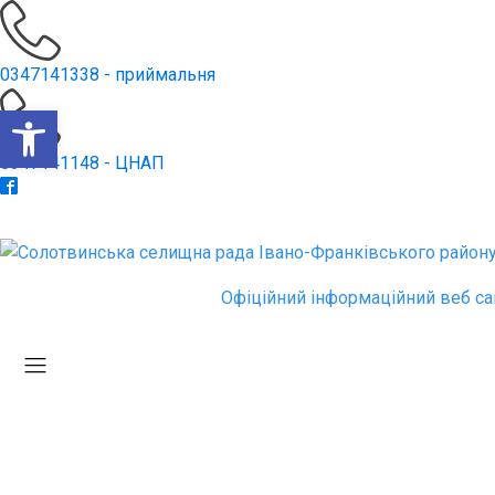
0347141338 - приймальня
Відкрити Панель інструментів
0347141148 - ЦНАП
Офіційний інформаційний веб са
Головна
Графік прийому
Новини