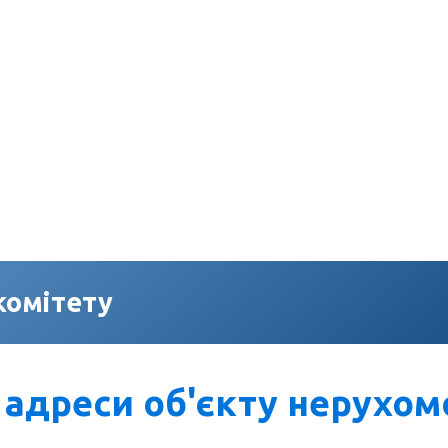
комітету
 адреси об'єкту нерухом