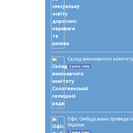
Склад виконавчого комітету
2 роки тому
Офіс Омбудсмана проведе онл
України
2 роки тому