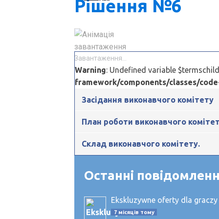
Рішення №6
Завантаження...
Warning
: Undefined variable $termschil
framework/components/classes/code-bl
Засідання виконавчого комітету
План роботи виконавчого коміте
Склад виконавчого комітету.
Останні повідомлен
Ekskluzywne oferty dla graczy
7 місяців тому