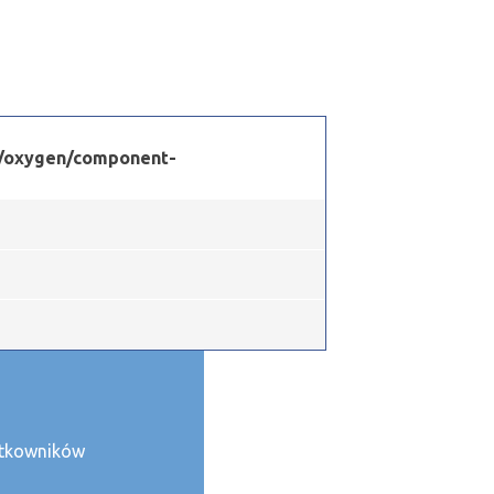
s/oxygen/component-
żytkowników