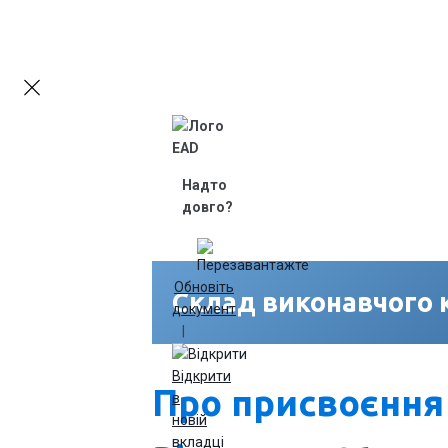
Контакти
Увійти
Надто
довго?
Обновіть
Склад виконавчого 
документ
|
Відкрити
Про присвоєння
в
новій
вкладці