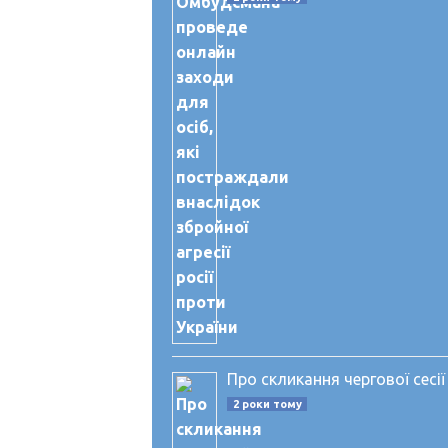
Про скликання чергової сес
2 роки тому