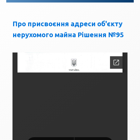
Про присвоєння адреси об'єкту
нерухомого майна Рішення №95