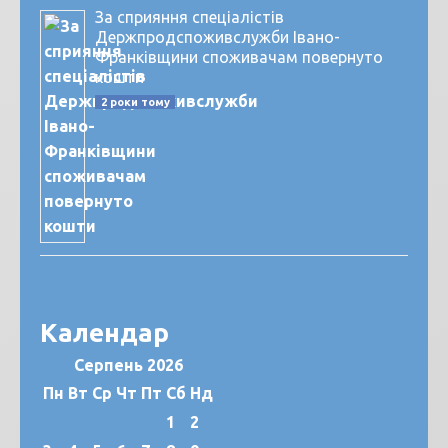
За сприяння спеціалістів
Держпродспоживслужби Івано-
Франківщини споживачам повернуто
кошти
2 роки тому
Календар
Серпень 2026
Пн
Вт
Ср
Чт
Пт
Сб
Нд
1
2