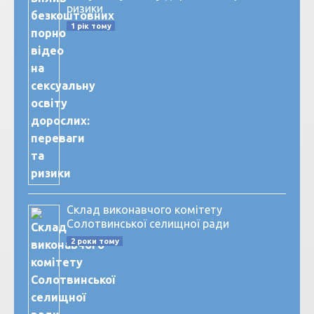
ризики
1 рік тому
Склад виконавчого комітету
Солотвинської селищної ради
2 роки тому