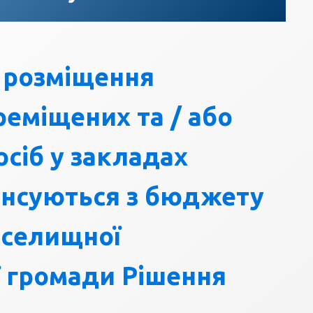
 розміщення
еміщених та / або
сіб у закладах
нансуються з бюджету
 селищної
ї громади Рішення