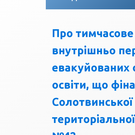
Про тимчасове
внутрішньо пер
евакуйованих о
освіти, що фі
Солотвинської
територіально