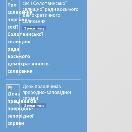
сесії Солотвинської
селищної ради восьмого
демократичного
скликання
2 роки тому
День працівників
природно-заповідної
справи
2 роки тому