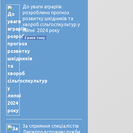
До уваги аграріїв:
розроблено прогноз
розвитку шкідників та
хвороб сільгоспкультур у
липні 2024 року
2 роки тому
За сприяння спеціалістів
Держпродспоживслужби