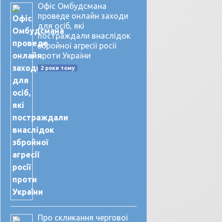
Офіс Омбудсмана
проведе онлайн заходи
для осіб, які
постраждали внаслідок
збройної агресії росії
проти України
2 роки тому
Про скликання чергової