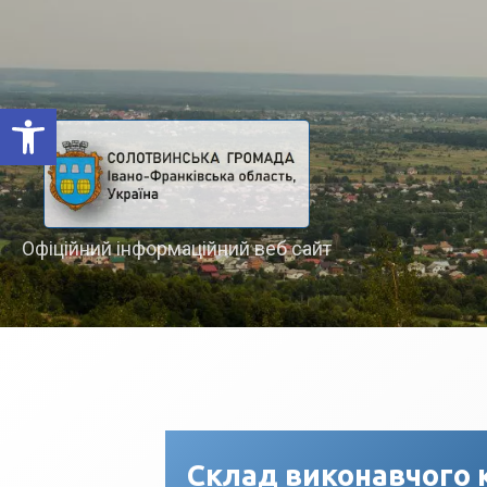
Відкрити Панель інструментів
Офіційний інформаційний веб сайт
Склад виконавчого 