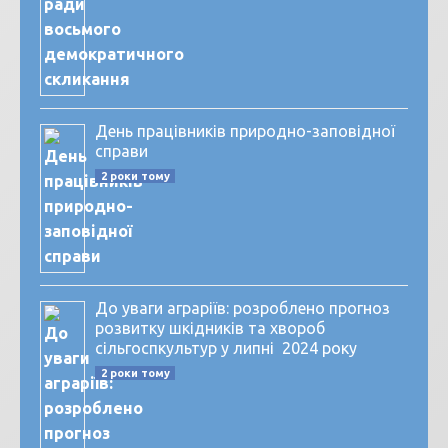
День працівників природно-заповідної
справи
2 роки тому
До уваги аграріїв: розроблено прогноз
розвитку шкідників та хвороб
сільгоспкультур у липні 2024 року
2 роки тому