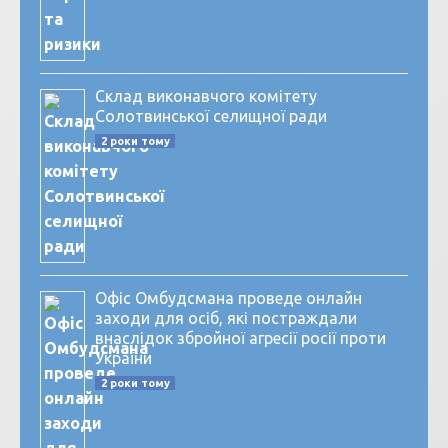
Склад виконавчого комітету
Солотвинської селищної ради
2 роки тому
Офіс Омбудсмана проведе онлайн
заходи для осіб, які постраждали
внаслідок збройної агресії росії проти
України
2 роки тому