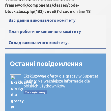
framework/components/classes/code-
block.class.php(133) : eval()'d code
on line
18
Засідання виконавчого комітету
План роботи виконавчого комітету
Склад виконавчого комітету.
Останні повідомлення
Ekskluzywne oferty dla graczy w Supercat
Casino: Najważniejsze informacje dla
polskich użytkowników
7 місяців тому