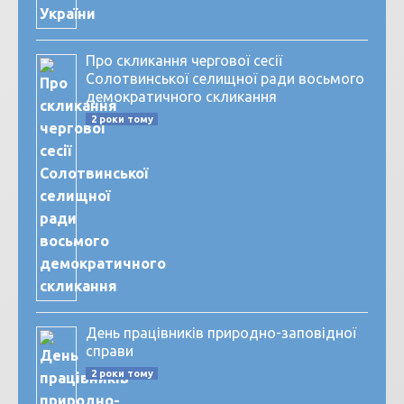
Про скликання чергової сесії
Солотвинської селищної ради восьмого
демократичного скликання
2 роки тому
День працівників природно-заповідної
справи
2 роки тому