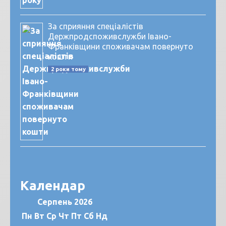
За сприяння спеціалістів
Держпродспоживслужби Івано-
Франківщини споживачам повернуто
кошти
2 роки тому
Календар
Серпень 2026
Пн
Вт
Ср
Чт
Пт
Сб
Нд