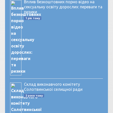
Вплив безкоштовних порно відео на
сексуальну освіту дорослих: переваги та
ризики
1 рік тому
Склад виконавчого комітету
Солотвинської селищної ради
2 роки тому