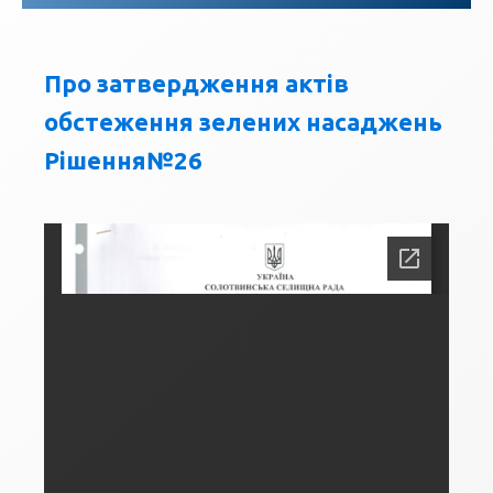
Про затвердження актів
обстеження зелених насаджень
Рішення№26