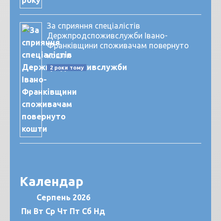
За сприяння спеціалістів
Держпродспоживслужби Івано-
Франківщини споживачам повернуто
кошти
2 роки тому
Календар
Серпень 2026
Пн
Вт
Ср
Чт
Пт
Сб
Нд