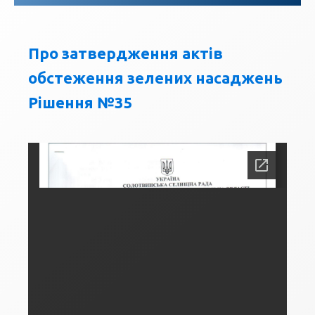
Про затвердження актів
обстеження зелених насаджень
Рішення №35