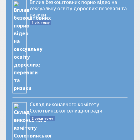
Вплив безкоштовних порно відео на
сексуальну освіту дорослих: переваги та
ризики
1 рік тому
Склад виконавчого комітету
Солотвинської селищної ради
2 роки тому