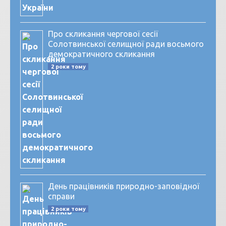
Про скликання чергової сесії
Солотвинської селищної ради восьмого
демократичного скликання
2 роки тому
День працівників природно-заповідної
справи
2 роки тому