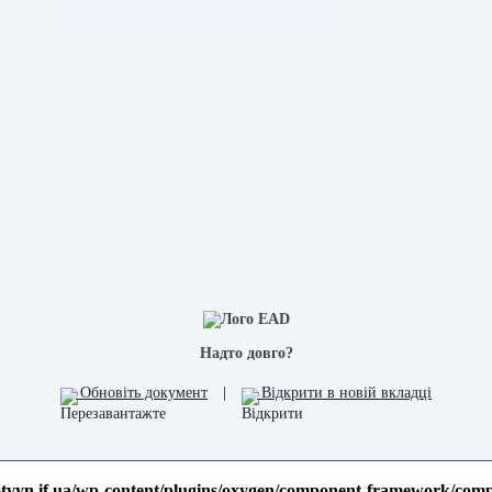
Надто довго?
Обновіть документ
|
Відкрити в новій вкладці
tvyn.if.ua/wp-content/plugins/oxygen/component-framework/compone