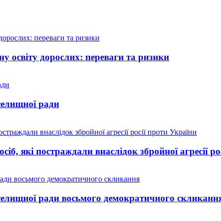
у освіту дорослих: переваги та ризики
селищної ради
іб, які постраждали внаслідок збройної агресії ро
 селищної ради восьмого демократичного скликанн