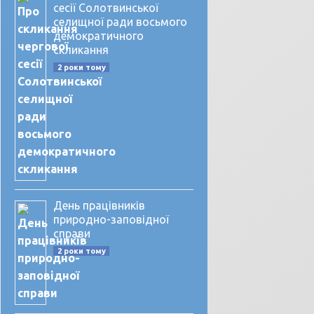
сесії Солотвинської
селищної ради восьмого
демократичного
скликання
2 роки тому
День працівників
природно-заповідної
справи
2 роки тому