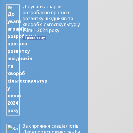
До уваги аграріїв:
розроблено прогноз
розвитку шкідників та
хвороб сільгоспкультур у
липні 2024 року
2 роки тому
За сприяння спеціалістів
Держпродспоживслужби