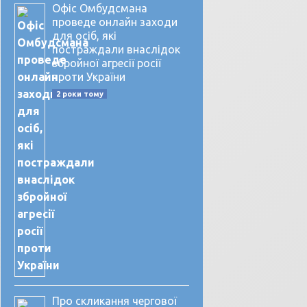
Офіс Омбудсмана
проведе онлайн заходи
для осіб, які
постраждали внаслідок
збройної агресії росії
проти України
2 роки тому
Про скликання чергової