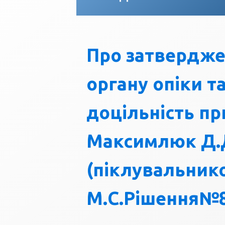
Про затвердже
органу опіки т
доцільність п
Максимлюк Д.Д
(піклувальник
М.С.Рішення№