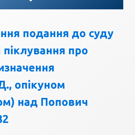
ння подання до суду
а піклування про
ризначення
., опікуном
ом) над Попович
82