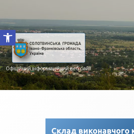
Відкрити Панель інструментів
Офіційний інформаційний веб сайт
Склад виконавчого 