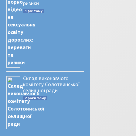
ризики
1 рік тому
Склад виконавчого
комітету Солотвинської
селищної ради
2 роки тому