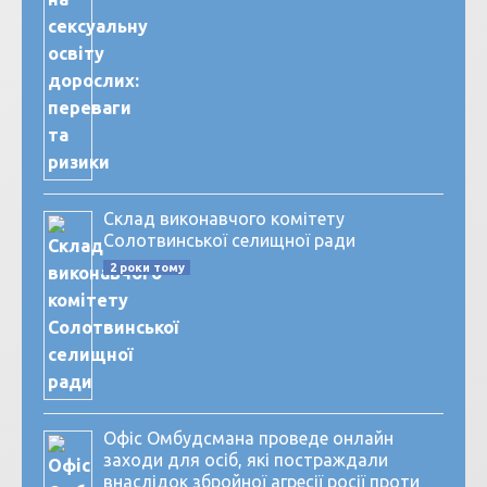
Склад виконавчого комітету
Солотвинської селищної ради
2 роки тому
Офіс Омбудсмана проведе онлайн
заходи для осіб, які постраждали
внаслідок збройної агресії росії проти