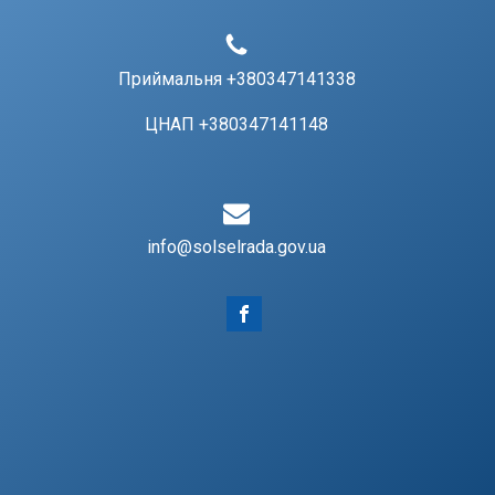
Приймальня +380347141338
ЦНАП +380347141148
info@solselrada.gov.ua