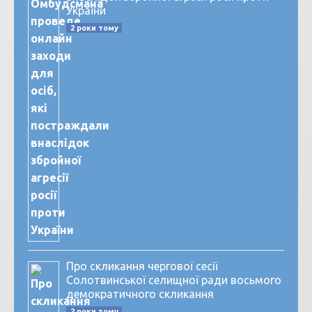
України
2 роки тому
Про скликання чергової сесії
Солотвинської селищної ради восьмого
демократичного скликання
2 роки тому