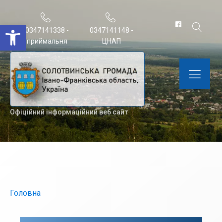
Відкрити Панель інструментів
0347141338 -
0347141148 -
приймальня
ЦНАП
Офіційний інформаційний веб сайт
Головна