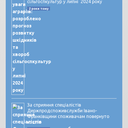
сільгоспкультур у липні 2024 року
2 роки тому
За сприяння спеціалістів
Держпродспоживслужби Івано-
Франківщини споживачам повернуто
кошти