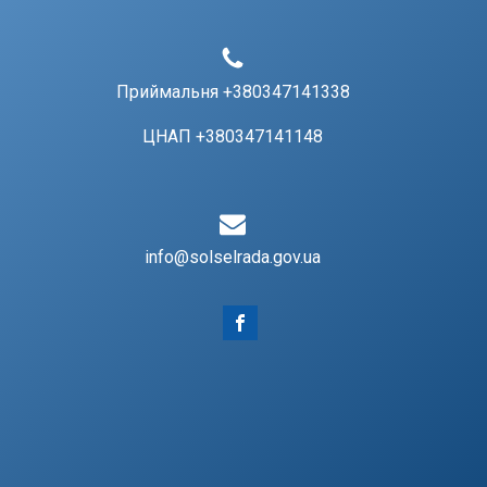
Приймальня +380347141338
ЦНАП +380347141148
info@solselrada.gov.ua