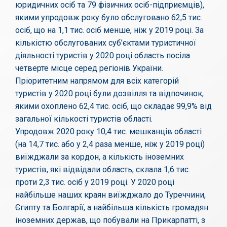
юридичних осіб та 79 фізичних осіб-підприємців),
якими упродовж року було обслуговано 62,5 тис.
осіб, що на 1,1 тис. осіб менше, ніж у 2019 році. За
кількістю обслугованих суб’єктами туристичної
діяльності туристів у 2020 році область посіла
четверте місце серед регіонів України.
Пріоритетним напрямом для всіх категорій
туристів у 2020 році були дозвілля та відпочинок,
якими охоплено 62,4 тис. осіб, що складає 99,9% від
загальної кількості туристів області.
Упродовж 2020 року 10,4 тис. мешканців області
(на 14,7 тис. або у 2,4 раза менше, ніж у 2019 році)
виїжджали за кордон, а кількість іноземних
туристів, які відвідали область, склала 1,6 тис.
проти 2,3 тис. осіб у 2019 році. У 2020 році
найбільше наших краян виїжджало до Туреччини,
Єгипту та Болгарії, а найбільша кількість громадян
іноземних держав, що побували на Прикарпатті, з