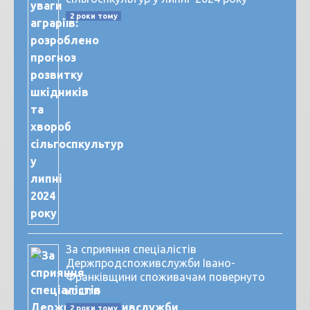
2 роки тому
За сприяння спеціалістів
Держпродспоживслужби Івано-
Франківщини споживачам повернуто
кошти
2 роки тому