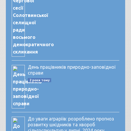
День працівників природно-заповідної
справи
2 роки тому
До уваги аграріїв: розроблено прогноз
розвитку шкідників та хвороб
сільгоспкультур у липні 2024 року