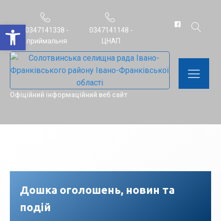
Відкрити Панель інструментів
0347141338 -
0347141148 -
приймальня
ЦНАП
Офіційний інформаційний веб сайт
Дошка оголошень, новин та
подій