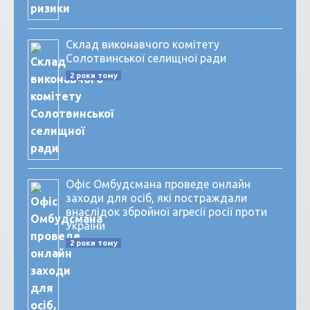
Склад виконавчого комітету
Солотвинської селищної ради
2 роки тому
Офіс Омбудсмана проведе онлайн
заходи для осіб, які постраждали
внаслідок збройної агресії росії проти
України
2 роки тому