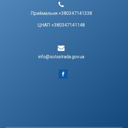
Приймальня +380347141338
ЦНАП +380347141148
info@solselrada.gov.ua