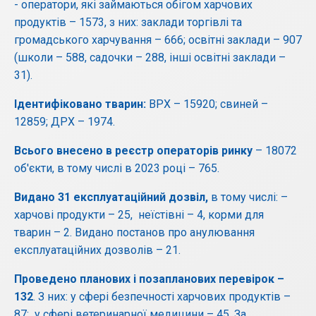
- оператори, які займаються обігом харчових
продуктів – 1573, з них: заклади торгівлі та
громадського харчування – 666; освітні заклади – 907
(школи – 588, садочки – 288, інші освітні заклади –
31).
Ідентифіковано тварин:
ВРХ – 15920; свиней –
12859; ДРХ – 1974.
Всього внесено в реєстр операторів ринку
– 18072
об'єкти, в тому числі в 2023 році – 765.
Видано 31 експлуатаційний дозвіл,
в тому числі: –
харчові продукти – 25, неїстівні – 4, корми для
тварин – 2. Видано постанов про анулювання
експлуатаційних дозволів – 21.
Проведено планових і позапланових перевірок –
132
. З них: у сфері безпечності харчових продуктів –
87; у сфері ветеринарної медицини – 45. За