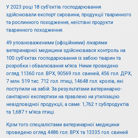
У 2023 році 18 суб′єктів господарювання
здійснювали експорт сировини, продукції тваринного
та рослинного походження, неїстівні продукти
тваринного походження.
49 уповноваженими (офіційними) лікарями
ветеринарної медицини здійснювався контроль на
100 суб′єктах господарювання із забою тварин та
розробки і обвалювання м′яса. Ними проведено
огляд 11360 гол. ВРХ, 90569 гол. свиней, 456 гол. ДРХ,
7 млн. 519 тис. 712 гол. птиці, 14648 гол. кролів, які
поступили на забій. За результатами ветеринарно-
санітарної експертизи на правлено на утилізацію
невідповідної продукції, а саме: 1,762 т субпродуктів
та 1,687 т м′яса птиці.
Крім того спеціалістами ветеринарної медицини
проведено огляд 4486 гол. ВРХ та 13335 гол. свиней