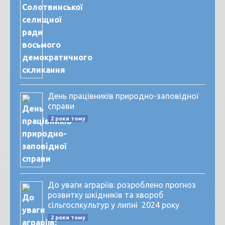
День працівників природно-заповідної
справи
2 роки тому
До уваги аграріїв: розроблено прогноз
розвитку шкідників та хвороб
сільгоспкультур у липні 2024 року
2 роки тому