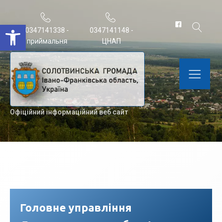
Відкрити Панель інструментів
0347141338 -
0347141148 -
приймальня
ЦНАП
Офіційний інформаційний веб сайт
Головне управління