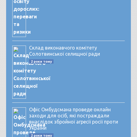
Склад виконавчого комітету
Солотвинської селищної ради
2 роки тому
Офіс Омбудсмана проведе онлайн
заходи для осіб, які постраждали
внаслідок збройної агресії росії проти
України
2 роки тому