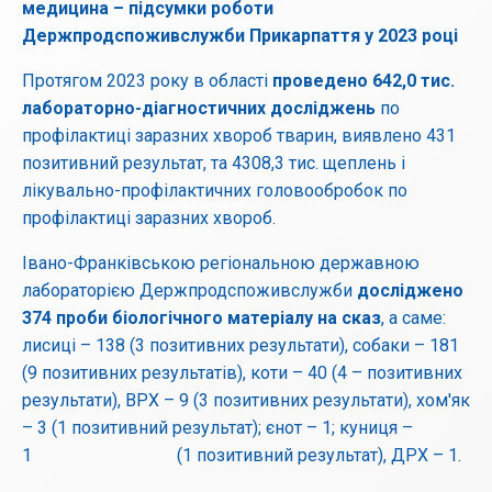
Протягом 2023 року в області
проведено 642,0 тис.
лабораторно-діагностичних досліджень
по
профілактиці заразних хвороб тварин, виявлено 431
позитивний результат, та 4308,3 тис. щеплень і
лікувально-профілактичних головообробок по
профілактиці заразних хвороб.
Івано-Франківською регіональною державною
лабораторією Держпродспоживслужби
досліджено
374 проби біологічного матеріалу на сказ
, а саме:
лисиці – 138 (3 позитивних результати), собаки – 181
(9 позитивних результатів), коти – 40 (4 – позитивних
результати), ВРХ – 9 (3 позитивних результати), хом'як
– 3 (1 позитивний результат); єнот – 1; куниця –
1 (1 позитивний результат), ДРХ – 1.