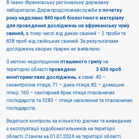
В Івано-Франківську регіональну державну
лабораторію Держпродспоживслужби
з початку
року надіслано 840 проб біологічного матеріалу
для проведення досліджень на африканську чуму
свиней,
в тому числі від диких свиней – 2 проби та
838 проб від свійських свиней. За результатами
досліджень хворих тварин не виявлено.
З метою недопущення
пташиного грипу
на
територію області
проведено 3 636 проб
моніторингових досліджень
, а саме: 40 –
синантропна птиця; 71 – дика птиця; 82 – домашня
птиці; 160 – санітарний брак птиця птахівничих
господарств та 3283 – птиця населення та птахівничих
господарств.
Ведеться контроль за кількістю діючих та виведених
з експлуатації худобомогильників на території
області. Станом на 01.01.2024 на території області