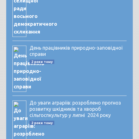
День працівників природно-заповідної
справи
2 роки тому
До уваги аграріїв: розроблено прогноз
розвитку шкідників та хвороб
сільгоспкультур у липні 2024 року
2 роки тому