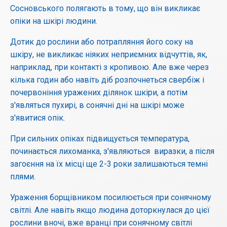
Сосновського полягають в тому, що він викликає
опіки на шкірі людини.
Дотик до рослини або потрапляння його соку на
шкіру, не викликає ніяких неприємних відчуттів, як,
наприклад, при контакті з кропивою. Але вже через
кілька годин або навіть діб розпочнеться свербіж і
почервоніння уражених ділянок шкіри, а потім
з'являться пухирі, в сонячні дні на шкірі може
з'явитися опік.
При сильних опіках підвищується температура,
починається лихоманка, з'являються виразки, а після
загоєння на їх місці ще 2-3 роки залишаються темні
плями.
Ураження борщівником посилюється при сонячному
світлі. Але навіть якщо людина доторкнулася до цієї
рослини вночі, вже вранці при сонячному світлі