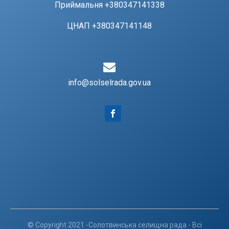
Приймальня +380347141338
ЦНАП +380347141148
info@solselrada.gov.ua
© Copyright 2021 -Солотвинська селищна рада - Всі