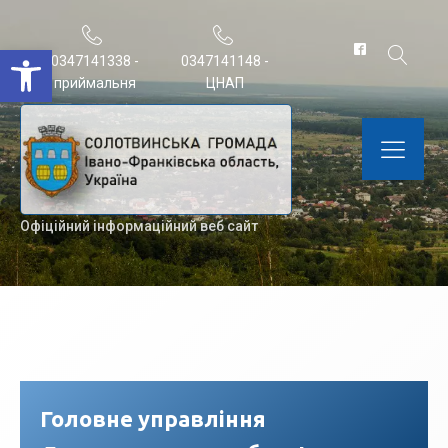
Відкрити Панель інструментів
0347141338 -
0347141148 -
приймальня
ЦНАП
Офіційний інформаційний веб сайт
Головне управління