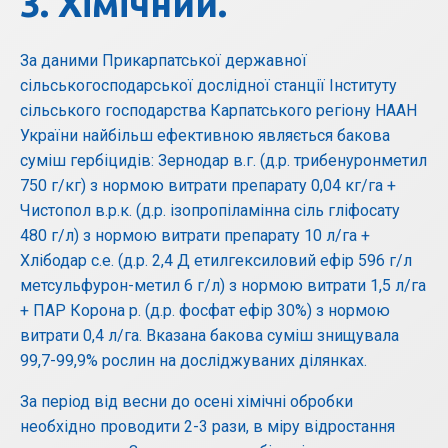
3. Хімічний.
За даними Прикарпатської державної
сільськогосподарської дослідної станції Інституту
сільського господарства Карпатського регіону НААН
України найбільш ефективною являється бакова
суміш гербіцидів: Зернодар в.г. (д.р. трибенуронметил
750 г/кг) з нормою витрати препарату 0,04 кг/га +
Чистопол в.р.к. (д.р. ізопропіламінна сіль гліфосату
480 г/л) з нормою витрати препарату 10 л/га +
Хлібодар с.е. (д.р. 2,4 Д етилгексиловий ефір 596 г/л
метсульфурон-метил 6 г/л) з нормою витрати 1,5 л/га
+ ПАР Корона р. (д.р. фосфат ефір 30%) з нормою
витрати 0,4 л/га. Вказана бакова суміш знищувала
99,7-99,9% рослин на досліджуваних ділянках.
За період від весни до осені хімічні обробки
необхідно проводити 2-3 рази, в міру відростання