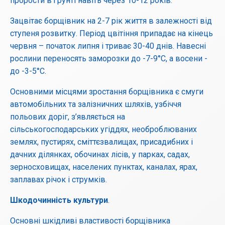
прорости в ґрунті навіть через 10-12 років.
Зацвітає борщівник на 2-7 рік життя в залежності від
ступеня розвитку. Період цвітіння припадає на кінець
червня – початок липня і триває 30-40 днів. Навесні
рослини переносять заморозки до -7-9°C, а восени -
до -3-5°C.
Основними місцями зростання борщівника є смуги
автомобільних та залізничних шляхів, узбіччя
польових доріг, з’являється на
сільськогосподарських угіддях, необроблюваних
землях, пустирях, сміттєзвалищах, присадибних і
дачних ділянках, обочинах лісів, у парках, садах,
зерносховищах, населених пунктах, каналах, ярах,
заплавах річок і струмків.
Шкодочинність культури
.
Основні шкідливі властивості борщівника