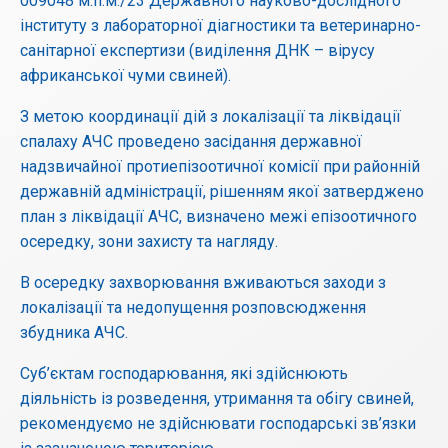
009048 м.п.м./23 Державного науково-дослідного
інституту з лабораторної діагностики та ветеринарно-
санітарної експертизи (виділення ДНК – вірусу
африканської чуми свиней).
З метою координації дій з локалізації та ліквідації
спалаху АЧС проведено засідання державної
надзвичайної протиепізоотичної комісії при районній
державній адміністрації, рішенням якої затверджено
план з ліквідації АЧС, визначено межі епізоотичного
осередку, зони захисту та нагляду.
В осередку захворювання вживаються заходи з
локалізації та недопущення розповсюдження
збудника АЧС.
Суб’єктам господарювання, які здійснюють
діяльність із розведення, утримання та обігу свиней,
рекомендуємо не здійснювати господарські зв’язки