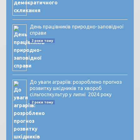
День працівників природно-заповідної
справи
2 роки тому
До уваги аграріїв: розроблено прогноз
розвитку шкідників та хвороб
сільгоспкультур у липні 2024 року
2 роки тому