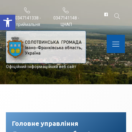
Відкрити Панель інструментів
0347141338 -
0347141148 -
приймальня
ЦНАП
Офіційний інформаційний веб сайт
Головне управління