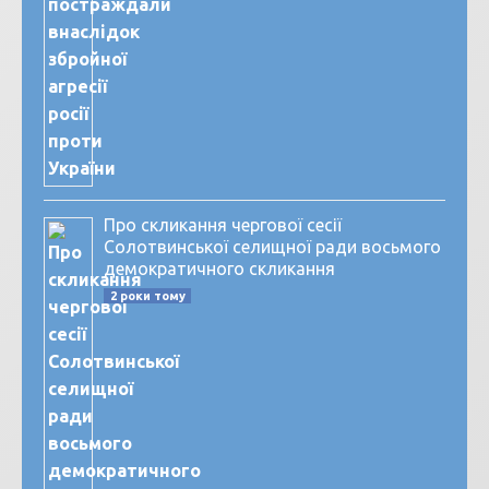
Про скликання чергової сесії
Солотвинської селищної ради восьмого
демократичного скликання
2 роки тому