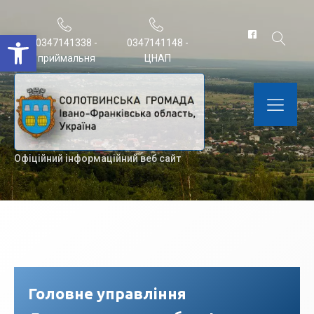
Відкрити Панель інструментів
0347141338 -
0347141148 -
приймальня
ЦНАП
Офіційний інформаційний веб сайт
Головне управління