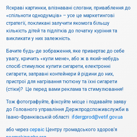
Яскраві картинки, впізнавані слогани, приваблення до
«спільноти однодумців» – усе це маркетингові
стратегії, покликані залучити якомога більшу
кількість дітей та підлітків до початку куріння та
викликати у них залежність.
Бачите будь-де зображення, яке привертає до себе
увагу, кричить «купи мене», або ж в який-небудь
спосіб стимулює купити сигарети, електронні
сигарети, заправні контейнери й рідини до них,
пристрої для нагрівання тютюну та їхні сигарети
(стіки)? Це перед вами реклама та стимулювання!
Тож фотографуйте, фіксуйте місце і подавайте заяву
до Головного управління Держпродспоживслужби в
Івано-Франківській області
ifdergprod@vetif.gov.ua
або через
сервіс
Центру громадського здоров’я