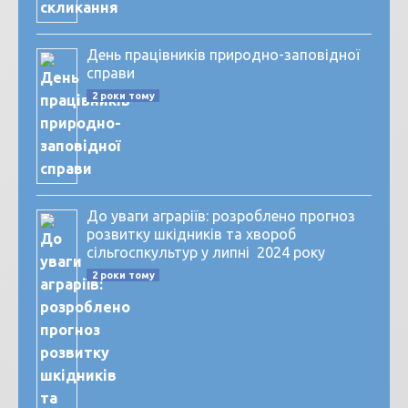
День працівників природно-заповідної
справи
2 роки тому
До уваги аграріїв: розроблено прогноз
розвитку шкідників та хвороб
сільгоспкультур у липні 2024 року
2 роки тому