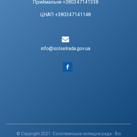
Приймальня +380347141338
ЦНАП +380347141148
info@solselrada.gov.ua
© Copyright 2021 -Солотвинська селищна рада - Всі