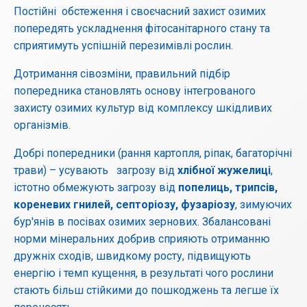
Постійні обстеження і своєчасний захист озимих
попередять ускладнення фітосанітарного стану та
сприятимуть успішній перезимівлі рослин.
Дотримання сівозміни, правильний підбір
попередника становлять основу інтегрованого
захисту озимих культур від комплексу шкідливих
організмів.
Добрі попередники (рання картопля, ріпак, багаторічні
трави) – усувають загрозу від
хлібної жужелиці
,
істотно обмежують загрозу від
попелиць, трипсів,
кореневих гнилей, септоріозу, фузаріозу
, зимуючих
бур'янів в посівах озимих зернових. Збалансовані
норми мінеральних добрив сприяють отриманню
дружніх сходів, швидкому росту, підвищують
енергію і темп кущення, в результаті чого рослини
стають більш стійкими до пошкоджень та легше їх