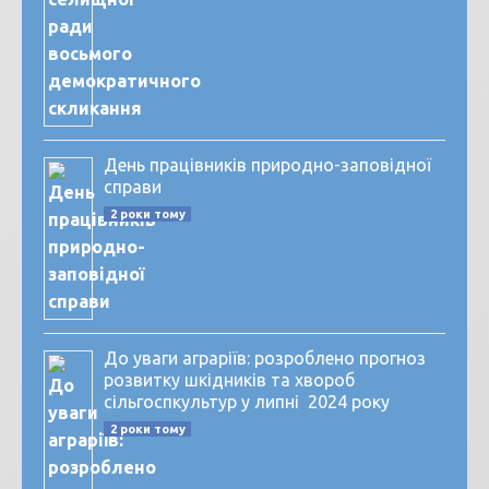
День працівників природно-заповідної
справи
2 роки тому
До уваги аграріїв: розроблено прогноз
розвитку шкідників та хвороб
сільгоспкультур у липні 2024 року
2 роки тому