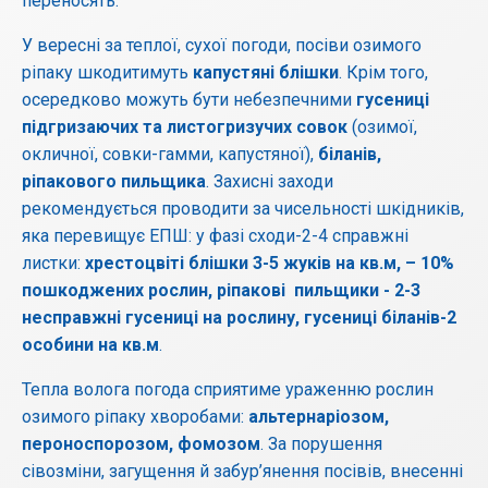
переносять.
У вересні за теплої, сухої погоди, посіви озимого
ріпаку шкодитимуть
капустяні блішки
. Крім того,
осередково можуть бути небезпечними
гусениці
підгризаючих та листогризучих совок
(озимої,
окличної, совки-гамми, капустяної),
біланів,
ріпакового пильщика
. Захисні заходи
рекомендується проводити за чисельності шкідників,
яка перевищує ЕПШ: у фазі сходи-2-4 справжні
листки:
хрестоцвіті блішки 3-5 жуків на кв.м, – 10%
пошкоджених рослин, ріпакові пильщики - 2-3
несправжні гусениці на рослину, гусениці біланів-2
особини на кв.м
.
Тепла волога погода сприятиме ураженню рослин
озимого ріпаку хворобами:
альтернаріозом,
пероноспорозом, фомозом
. За порушення
сівозміни, загущення й забур’янення посівів, внесенні