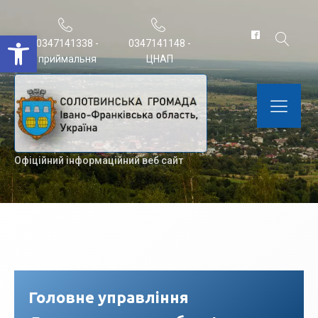
Відкрити Панель інструментів
0347141338 -
0347141148 -
приймальня
ЦНАП
Офіційний інформаційний веб сайт
Головне управління