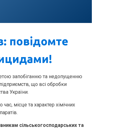
в: повідомте
тицидами!
 метою запобіганню та недопущенню
підприємств, що всі обробки
тва України.
час, місце та характер хімічних
паратів.
івникам сільськогосподарських та