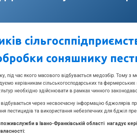
иків сільгосппідприємст
обробки соняшнику пес
ку, під час якого масового відбувається медозбір. Тому з
адуємо керівникам сільськогосподарських та фермерських 
льтур необхідно здійснювати в рамках чинного законодавс
 відбувається через несвоєчасну інформацію бджолярів про 
ня пестицидів та використання небезпечних для бджіл пре
поживслужби в Івано-Франківській області нагадує кер
власності: