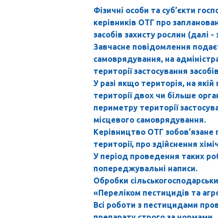
Фізичні особи та суб’єкти гос
керівників ОТГ про запланова
засобів захисту рослин (далі 
Завчасне повідомлення подаєт
самоврядування, на адміністра
території застосування засобі
У разі якщо територія, на які
території двох чи більше орга
периметру території застосува
місцевого самоврядування.
Керівництво ОТГ зобов’язане п
території, про здійснення хім
У період проведення таких роб
попереджувальні написи.
Обробки сільськогосподарськи
«Переліком пестицидів та агро
Всі роботи з пестицидами пров
препарату строго за нормами.