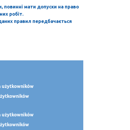
и, повинні мати допуски на право
них робіт.
 даних правил передбачається
 użytkowników
 użytkowników