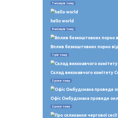
7 місяців тому
hello world
9 місяців тому
Вплив безкоштовних порно віде
1 рік тому
Склад виконавчого комітету С
2 роки тому
Офіс Омбудсмана проведе онлай
2 роки тому