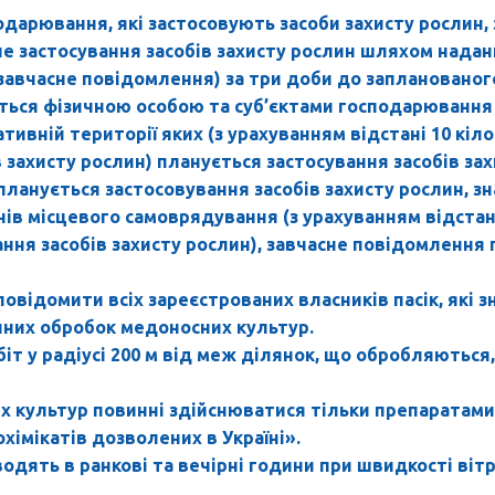
подарювання, які застосовують засоби захисту рослин,
не застосування засобів захисту рослин шляхом нада
- завчасне повідомлення) за три доби до запланованого
ься фізичною особою та суб’єктами господарювання 
тивній території яких (з урахуванням відстані 10 кі
в захисту рослин) планується застосування засобів зах
й планується застосовування засобів захисту рослин, з
нів місцевого самоврядування (з урахуванням відстан
ння засобів захисту рослин), завчасне повідомлення 
овідомити всіх зареєстрованих власників пасік, які 
ічних обробок медоносних культур.
іт у радіусі 200 м від меж ділянок, що обробляються
х культур повинні здійснюватися тільки препаратам
хімікатів дозволених в Україні».
одять в ранкові та вечірні години при швидкості віт