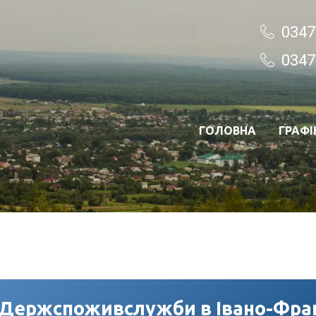
0347
0347
ГОЛОВНА
ГРАФІ
 Держспоживслужби в Івано-Фран