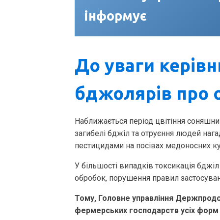
інформує
До уваги керівн
бджолярів про 
Наближається період цвітіння соняшни
загибелі бджіл та отруєння людей наг
пестицидами на посівах медоносних ку
У більшості випадків токсикація бджіл
обробок, порушення правил застосуван
Тому, Головне управління Держпродс
фермерських господарств усіх форм 