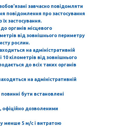
 зобов’язані завчасно повідомляти
ння повідомлення про застосування
 їх застосування.
до органів місцевого
лометрів від зовнішнього периметру
исту рослин.
находиться на адміністративній
і 10 кілометрів від зовнішнього
подається до всіх таких органів
знаходяться на адміністративній
, повинні бути встановлені
и, офіційно дозволеними
ру менше 5 м/с і витратою