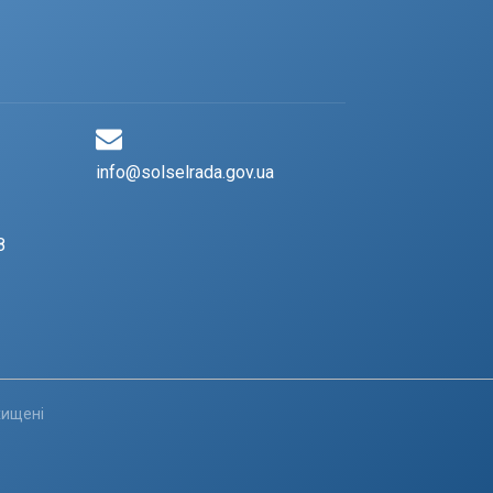
info@solselrada.gov.ua
8
хищені