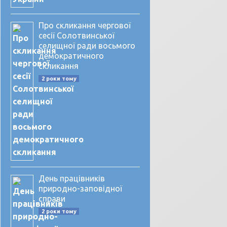
Про скликання чергової
сесії Солотвинської
селищної ради восьмого
демократичного
скликання
2 роки тому
День працівників
природно-заповідної
справи
2 роки тому