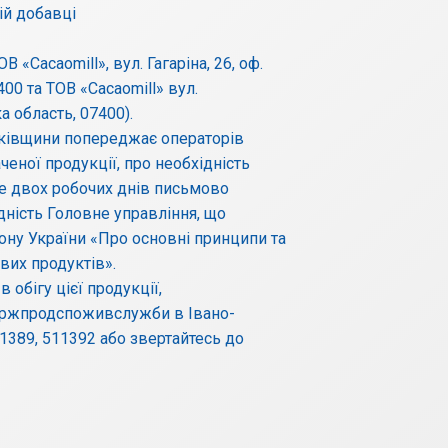
ій добавці
 «Cacaomill», вул. Гагаріна, 26, оф.
400 та ТОВ «Cacaomill» вул.
а область, 07400).
івщини попереджає операторів
ченої продукції, про необхідність
ьше двох робочих днів письмово
ність Головне управління, що
ону України «Про основні принципи та
ових продуктів».
 обігу цієї продукції,
ержпродспоживслужби в Івано-
511389, 511392 або звертайтесь до