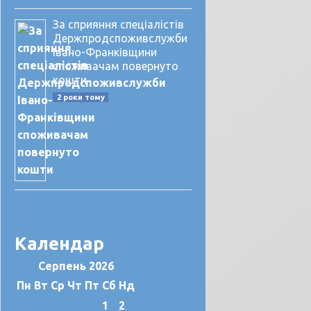
За сприяння спеціалістів
Держпродспоживслужби
Івано-Франківщини
споживачам повернуто
кошти
2 роки тому
Календар
Серпень 2026
Пн
Вт
Ср
Чт
Пт
Сб
Нд
1
2