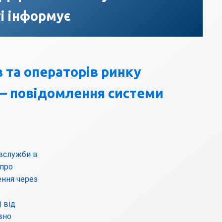
і інформує
 та операторів ринку
 – повідомлення системи
вслужби в
 про
ення через
 від
вно