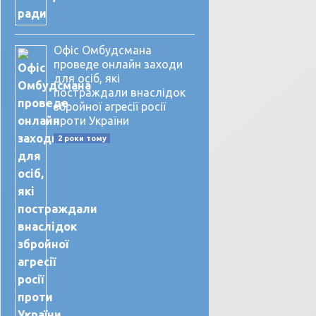
Офіс Омбудсмана
проведе онлайн заходи
для осіб, які
постраждали внаслідок
збройної агресії росії
проти України
2 роки тому