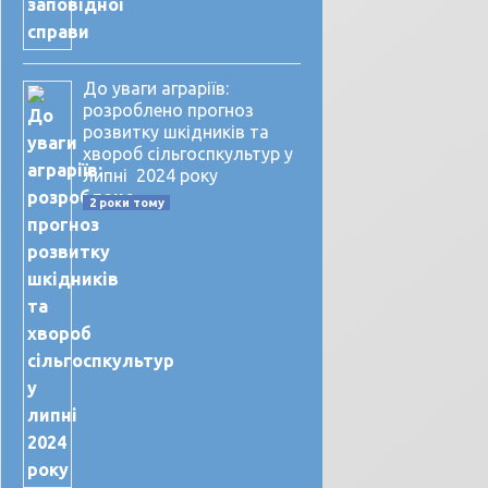
До уваги аграріїв:
розроблено прогноз
розвитку шкідників та
хвороб сільгоспкультур у
липні 2024 року
2 роки тому