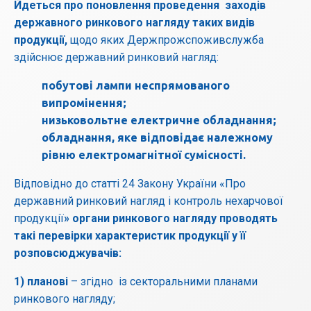
Йдеться про поновлення проведення заходів
державного ринкового нагляду таких видів
продукції,
щодо яких Держпрожспоживслужба
здійснює державний ринковий нагляд:
побутові лампи неспрямованого
випромінення;
низьковольтне електричне обладнання;
обладнання, яке відповідає належному
рівню електромагнітної сумісності.
Відповідно до статті 24 Закону України «Про
державний ринковий нагляд і контроль нехарчової
продукції
» органи ринкового нагляду проводять
такі перевірки характеристик продукції у її
розповсюджувачів:
1) планові
– згідно із секторальними планами
ринкового нагляду;