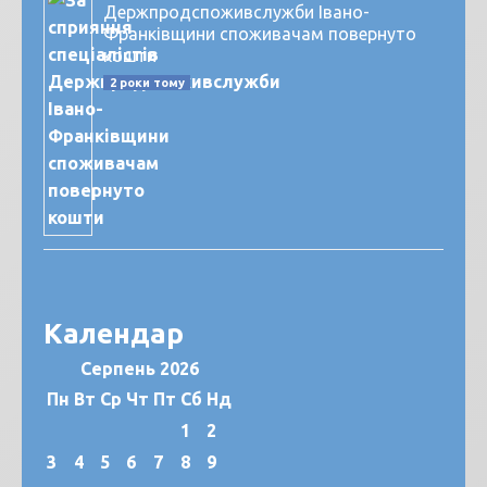
Держпродспоживслужби Івано-
Франківщини споживачам повернуто
кошти
2 роки тому
Календар
Серпень 2026
Пн
Вт
Ср
Чт
Пт
Сб
Нд
1
2
3
4
5
6
7
8
9