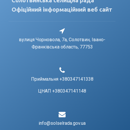
Солотвинська селищна рада
Офіційний інформаційний веб сайт
вулиця Чорновола, 7a, Солотвин, Івано-
Франківська область, 77753
Приймальня +380347141338
ЦНАП +380347141148
info@solselrada.gov.ua