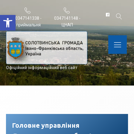
Відкрити Панель інструментів
0347141338 -
0347141148 -
приймальня
ЦНАП
Офіційний інформаційний веб сайт
Головне управління