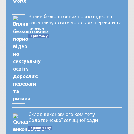
Вплив безкоштовних порно відео на
сексуальну освіту дорослих: переваги та
ризики
1 рік тому
Склад виконавчого комітету
Солотвинської селищної ради
2 роки тому