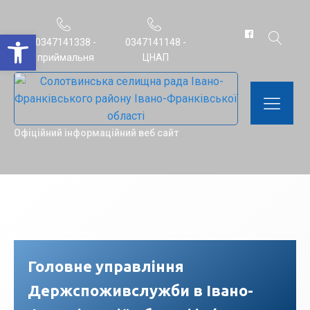
Відкрити Панель інструментів
0347141338 -
0347141148 -
приймальня
ЦНАП
Офіційний інформаційний веб сайт
Головне управління
Держспоживслужби в Івано-