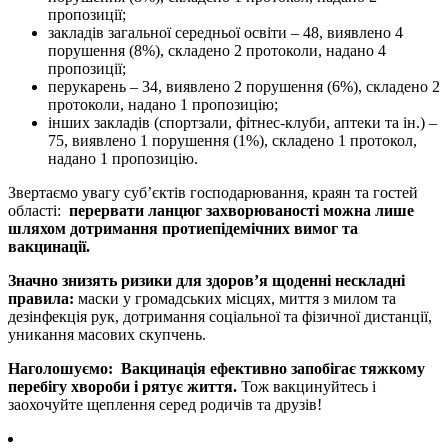
пропозиції;
закладів загальної середньої освіти – 48, виявлено 4
порушення (8%), складено 2 протоколи, надано 4
пропозиції;
перукарень – 34, виявлено 2 порушення (6%), складено 2
протоколи, надано 1 пропозицію;
інших закладів (спортзали, фітнес-клуби, аптеки та ін.) –
75, виявлено 1 порушення (1%), складено 1 протокол,
надано 1 пропозицію.
Звертаємо увагу суб’єктів господарювання, краян та гостей
області:
перервати ланцюг захворюваності можна лише
шляхом дотримання протиепідемічних вимог та
вакцинації.
Значно знизять ризики для здоров’я щоденні нескладні
правила:
маски у громадських місцях, миття з милом та
дезінфекція рук, дотримання соціальної та фізичної дистанції,
уникання масових скупчень.
Наголошуємо: Вакцинація ефективно запобігає тяжкому
перебігу хвороби і рятує життя.
Тож вакцинуйтесь і
заохочуйте щеплення серед родичів та друзів!