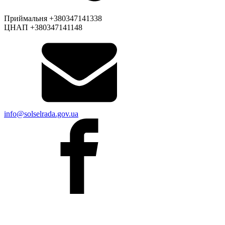
Приймальня +380347141338
ЦНАП +380347141148
info@solselrada.gov.ua