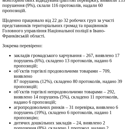
моніторингових відвідувань (раптові перевірки), виявили 133
порушення (9%), склали 116 протоколів, надали 60
пропозицій.
Щоденно працювало від 22 до 32 робочих груп за участі
представників територіальних громад та працівників
Головного управління Національної поліції в Івано-
Франківській області.
Зокрема перевірено:
закладів громадського харчування – 267, виявлено 17
порушень (6%), складено 13 протоколів, надано 6
пропозицій;
об’єктів торгівлі продовольчими товарами – 709,
виявлено
87 порушень (12%), складено 80 протоколів, надано 39
пропозицій;
об’єктів торгівлі непродовольчими товарами – 292,
виявлено 14 порушень (5%), складено 11 протоколів,
надано 6 пропозицій;
агропродовольчих ринків – 31 перевірка, виявлено 6
порушень (19%), складено 6 протоколів, надано 1
пропозицію;
дитячих дошкільних закладів – 24, виявлено 2
порушення (8%), складено 1 протокол, надано 2