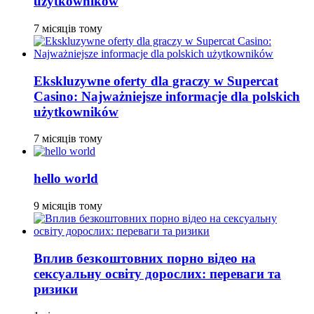
użytkowników
7 місяців тому
Ekskluzywne oferty dla graczy w Supercat
Casino: Najważniejsze informacje dla polskich
użytkowników
7 місяців тому
hello world
9 місяців тому
Вплив безкоштовних порно відео на
сексуальну освіту дорослих: переваги та
ризики