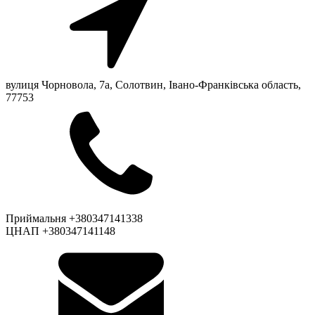
вулиця Чорновола, 7a, Солотвин, Івано-Франківська область,
77753
Приймальня +380347141338
ЦНАП +380347141148