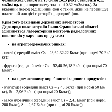
Франківська
станом на 13 січня 2023 року становить 0,12
мкЗв/год.
(при пороговому значенні 0,32 мкЗв/год.). За
вказаний період радіаційний фон є таким, який не перевищує
властивий для цієї території природний фон.
Крім того фахівцями державних лабораторій
Держпродспоживслужби Івано-Франківської області
здійснюється лабораторний контроль радіологічних
показників у харчових продуктах:
на агропродовольчих ринках:
- овочі (середній вміст Cs – 28,62-32,22 Бк/кг (при нормі 70 Бк/
кг));
- фрукти (середній вміст Cs – 52,40-56,18 Бк/кг (при нормі 70
Бк/кг)).
на промисловому виробництві харчових продуктів:
- кукурудза (середній вміст Cs – 2,43 Бк/кг (при нормі 50 Бк/
кг), St – 2,96 Бк/кг (при нормі 20 Бк/кг));
- м'ясо яловичини (середній вміст Cs – 2,41 Бк/кг (при нормі
200 Бк/кг), St – 2,67 Бк/кг (при нормі 20 Бк/кг));