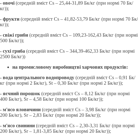
- овочі
(середній вміст Cs – 25,44-31,89 Бк/кг (при нормі 70 Бк/
кг));
- фрукти
(середній вміст Cs – 41,82-53,79 Бк/кг (при нормі 70 Бк/
кг));
- свіжі гриби
(середній вміст Cs – 109,23-162,43 Бк/кг (при нормі
500 Бк/кг));
- сухі гриба
(середній вміст Cs – 344,39-462,33 Бк/кг (при нормі
2500 Бк/кг))
на промисловому виробництві харчових продуктів:
- вода центрального водопроводу
(середній вміст Cs – 0,91 Бк/
кг (при нормі 2 Бк/кг), St – 0,30 Бк/кг (при нормі 2 Бк/кг));
- яєчний порошок
(середній вміст Cs – 8,12 Бк/кг (при нормі
400 Бк/кг), Sr – 4,58 Бк/кг (при нормі 100 Бк/кг));
- м'ясо яловичини
(середній вміст Cs – 3,98 Бк/кг (при нормі
200 Бк/кг), Sr – 2,83 Бк/кг (при нормі 20 Бк/кг));
- м'ясо свинини
(середній вміст Cs – 2,30-3,31 Бк/кг (при нормі
200 Бк/кг), Sr – 1,81-3,85 Бк/кг (при нормі 20 Бк/кг));