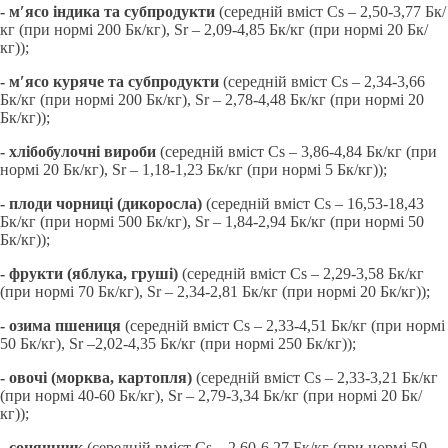
- м′ясо індика та субпродукти
(середній вміст Cs – 2,50-3,77 Бк/
кг (при нормі 200 Бк/кг), Sr – 2,09-4,85 Бк/кг (при нормі 20 Бк/
кг));
- м′ясо куряче та субпродукти
(середній вміст Cs – 2,34-3,66
Бк/кг (при нормі 200 Бк/кг), Sr – 2,78-4,48 Бк/кг (при нормі 20
Бк/кг));
- хлібобулочні вироби
(середній вміст Cs – 3,86-4,84 Бк/кг (при
нормі 20 Бк/кг), Sr – 1,18-1,23 Бк/кг (при нормі 5 Бк/кг));
- плоди чорниці (дикоросла)
(середній вміст Cs – 16,53-18,43
Бк/кг (при нормі 500 Бк/кг), Sr – 1,84-2,94 Бк/кг (при нормі 50
Бк/кг));
- фрукти (яблука, груші)
(середній вміст Cs – 2,29-3,58 Бк/кг
(при нормі 70 Бк/кг), Sr – 2,34-2,81 Бк/кг (при нормі 20 Бк/кг));
- озима пшениця
(середній вміст Cs – 2,33-4,51 Бк/кг (при нормі
50 Бк/кг), Sr –2,02-4,35 Бк/кг (при нормі 250 Бк/кг));
- овочі (морква, картопля)
(середній вміст Cs – 2,33-3,21 Бк/кг
(при нормі 40-60 Бк/кг), Sr – 2,79-3,34 Бк/кг (при нормі 20 Бк/
кг));
- соняшник
(середній вміст Cs – 2,60-6,27 Бк/кг (при нормі 50