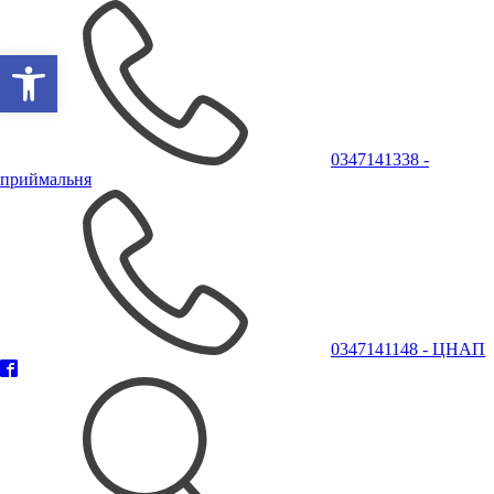
Відкрити Панель інструментів
0347141338 -
приймальня
0347141148 - ЦНАП