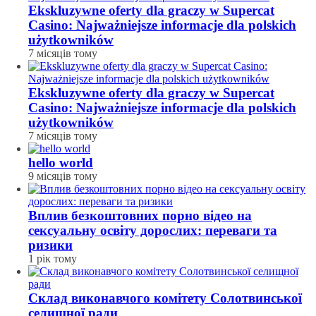
Ekskluzywne oferty dla graczy w Supercat
Casino: Najważniejsze informacje dla polskich
użytkowników
7 місяців тому
Ekskluzywne oferty dla graczy w Supercat
Casino: Najważniejsze informacje dla polskich
użytkowników
7 місяців тому
hello world
9 місяців тому
Вплив безкоштовних порно відео на
сексуальну освіту дорослих: переваги та
ризики
1 рік тому
Склад виконавчого комітету Солотвинської
селищної ради