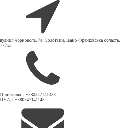
вулиця Чорновола, 7a, Солотвин, Івано-Франківська область,
77753
Приймальня +380347141338
ЦНАП +380347141148