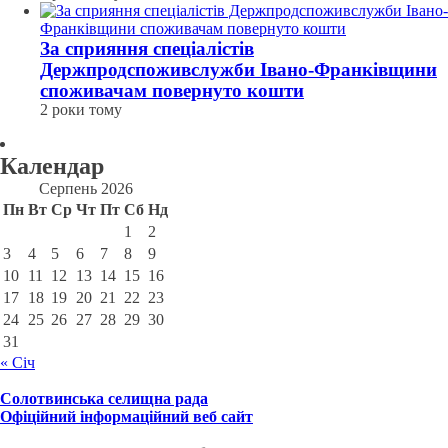
За сприяння спеціалістів
Держпродспоживслужби Івано-Франківщини
споживачам повернуто кошти
2 роки тому
Календар
Серпень 2026
Пн
Вт
Ср
Чт
Пт
Сб
Нд
1
2
3
4
5
6
7
8
9
10
11
12
13
14
15
16
17
18
19
20
21
22
23
24
25
26
27
28
29
30
31
« Січ
Солотвинська селищна рада
Офіційний інформаційний веб сайт