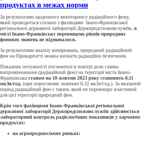
продуктах в межах норми
За результатами щоденного моніторингу радіаційного фону,
який проводиться спільно з фахівцями Івано-Франківської
регіональної державної лабораторії Держпродспоживслужби,
в
місті Івано-Франківську перевищень рівнів природних
фонових значень не відзначалося.
За результатами аналізу вимірювань, природний радіаційний
фон на Прикарпатті можна визнати радіаційно безпечним.
Показник потужності поглиненої в повітрі дози гамма-
випромінювання (радіаційний фон) на території міста Івано-
Франківська
станом на 10 жовтня 2023 року становить 0,11
мкЗв/год.
(при пороговому значенні 0,32 мкЗв/год.). За вказаний
період радіаційний фон є таким, який не перевищує властивий
для цієї території природний фон.
Крім того фахівцями Івано-Франківської регіональної
державної лабораторії Держпродспоживслужби здійснюється
лабораторний контроль радіологічних показників у харчових
продуктах:
на агропродовольчих ринках: