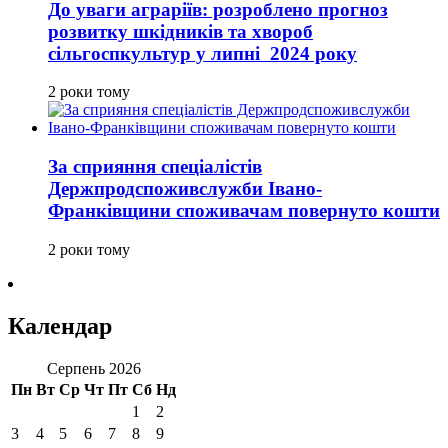
До уваги аграріїв: розроблено прогноз
розвитку шкідників та хвороб
сільгоспкультур у липні 2024 року
2 роки тому
За сприяння спеціалістів
Держпродспоживслужби Івано-
Франківщини споживачам повернуто кошти
2 роки тому
Календар
Серпень 2026
Пн
Вт
Ср
Чт
Пт
Сб
Нд
1
2
3
4
5
6
7
8
9