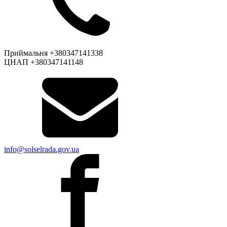
Приймальня +380347141338
ЦНАП +380347141148
info@solselrada.gov.ua