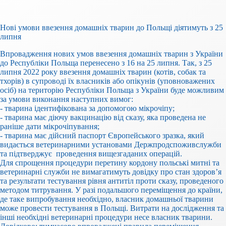
Нові умови ввезення домашніх тварин до Польщі діятимуть з 25
липня
Впровадження нових умов ввезення домашніх тварин з України
до Республіки Польща перенесено з 16 на 25 липня. Так, з 25
липня 2022 року ввезення домашніх тварин (котів, собак та
тхорів) в супроводі їх власників або опікунів (уповноважених
осіб) на територію Республіки Польща з України буде можливим
за умови виконання наступних вимог:
- тварина ідентифікована за допомогою мікрочіпу;
- тварина має діючу вакцинацію від сказу, яка проведена не
раніше дати мікрочіпування;
- тварина має дійсний паспорт Європейського зразка, який
видається ветеринарними установами Держпродспоживслужби
та підтверджує проведення вищезгаданих операцій.
Для спрощення процедури перетину кордону польські митні та
ветеринарні служби не вимагатимуть довідку про стан здоров’я
та результати тестування рівня антитіл проти сказу, проведеного
методом титрування. У разі подальшого переміщення до країни,
де таке випробування необхідно, власник домашньої тварини
може провести тестування в Польщі. Витрати на дослідження та
інші необхідні ветеринарні процедури несе власник тварини.