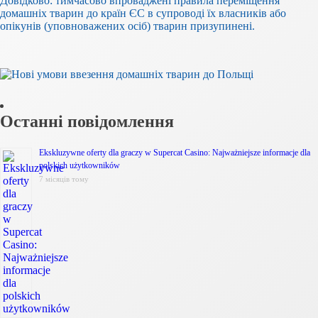
Довідково: тимчасово впроваджені правила переміщення
домашніх тварин до країн ЄС в супроводі їх власників або
опікунів (уповноважених осіб) тварин призупинені.
Останні повідомлення
Ekskluzywne oferty dla graczy w Supercat Casino: Najważniejsze informacje dla
polskich użytkowników
7 місяців тому