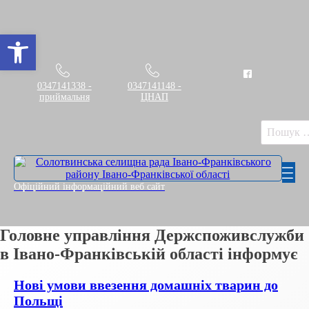
Відкрити Панель інструментів
0347141338 -
0347141148 -
приймальня
ЦНАП
Пошук:
Офіційний інформаційний веб сайт
Головне управління Держспоживслужби
в Івано-Франківській області інформує
Нові умови ввезення домашніх тварин до
Польщі