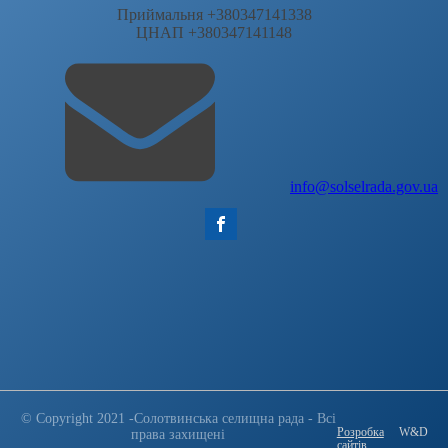
Приймальня +380347141338
ЦНАП +380347141148
info@solselrada.gov.ua
© Copyright 2021 -Солотвинська селищна рада - Всі
Розробка
W&D
права захищені
сайтів