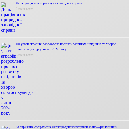
День працівників природно-заповідної справи
2 роки тому
До уваги аграріїв: розроблено прогноз розвитку шкідників та хвороб
сільгоспкультур у липні 2024 року
2 роки тому
За сприяння спеціалістів Держпродспоживслужби Івано-Франківщини