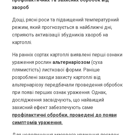
хвороб
Дощі, рясні роси та підвищений температурний
режим, який прогнозується в найближчі дні,
сприяють активізації збудників хвороб на
картоплі.
На ранніх сортах картоплі виявлені перші ознаки
ураження рослин
альтернаріозом
(суха
плямистість) листкової форми. Раніше
розроблені заходи захисту картоплі від
альтернаріозу передбачали проведення обробок
при появі перших ознак ураження. Однак,
дослідження засвідчують, що найвищий
захисний ефект забезпечують саме
профілактичні обробки, проведені до появи
симптомів ураження.
Для недопущення масового ураження посадок