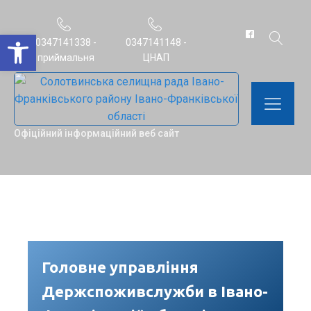
Відкрити Панель інструментів
0347141338 -
0347141148 -
приймальня
ЦНАП
Офіційний інформаційний веб сайт
Головне управління
Держспоживслужби в Івано-