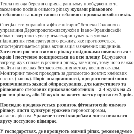
Тепла погода березня сприяла ранньому пробудженню та
заселенню посівів озимого ріпаку
жуками
ріпакового
стеблового та капустяного стеблового прихованохоботників.
Спеціалісти управління фітосанітарної безпеки Головного
управління Держпродспоживслужби в Івано-Франківській
області звертають увагу землекористувачів: в умовах
підвищення температурного режиму, яке прогнозується,
спостерігатиметься різка активізація зазначених шкідників.
Заселення рослин озимого ріпаку шкідниками починається з
країв і поступово поширюється на всю площу.
Відчуваючи
загрозу, жук спадає із рослини ріпаку, завмирає, тому його важко
знайти на посівах без застосування методу косіння сачком.
Моніторинг також проводять за допомогою жовтих клейових
пасток (чашок).
Поріг шкодочинності, при досягненні якого
розпочинають захисні обприскування, для капустяного та
ріпакового стеблових прихованохоботників – 2-4 жуків на 25
рослин ріпаку, або 10 жуків на жовту пастку протягом 3 днів.
Повсюдно продовжується розвиток фітопатогенів
озимого
ріпаку:
листя культури уражено
пероноспорозом,
альтернаріозом.
Уражене з осені хворобами листя нижнього
ярусу поступово відмирає.
У господарствах, де вирощують озимий ріпак, рекомендуємо