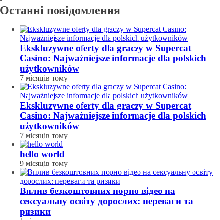
Останні повідомлення
Ekskluzywne oferty dla graczy w Supercat
Casino: Najważniejsze informacje dla polskich
użytkowników
7 місяців тому
Ekskluzywne oferty dla graczy w Supercat
Casino: Najważniejsze informacje dla polskich
użytkowników
7 місяців тому
hello world
9 місяців тому
Вплив безкоштовних порно відео на
сексуальну освіту дорослих: переваги та
ризики