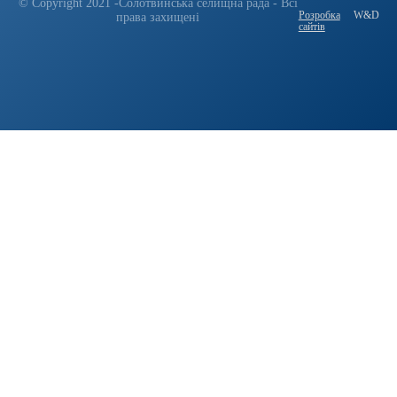
© Copyright 2021 -Солотвинська селищна рада - Всі
Розробка
W&D
права захищені
сайтів