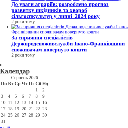
До уваги аграріїв: розроблено прогноз
розвитку шкідників та хвороб
сільгоспкультур у липні 2024 року
2 роки тому
За сприяння спеціалістів
Держпродспоживслужби Івано-Франківщини
споживачам повернуто кошти
2 роки тому
Календар
Серпень 2026
Пн
Вт
Ср
Чт
Пт
Сб
Нд
1
2
3
4
5
6
7
8
9
10
11
12
13
14
15
16
17
18
19
20
21
22
23
24
25
26
27
28
29
30
31
« Січ