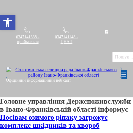
Відкрити Панель інструментів
0347141338 -
0347141148 -
приймальня
ЦНАП
Пошук:
Офіційний інформаційний веб сайт
Головне управління Держспоживслужби
в Івано-Франківській області інформує
Посівам озимого ріпаку загрожує
комплекс шкідників та хвороб