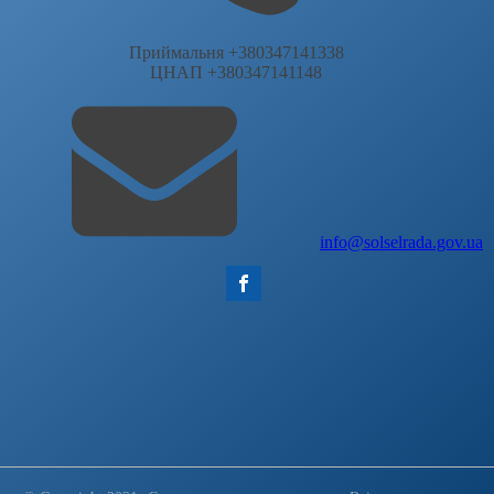
Приймальня +380347141338
ЦНАП +380347141148
info@solselrada.gov.ua