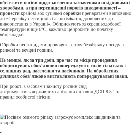
обстежити посіви щодо заселення зазначеними шкідниками і
хворобами,
а п
ри перевищенні порогів шкодочинності –
провести
крайові або суцільні
обробки
препаратами відповідно
до «Переліку пестицидів і агрохімікатів, дозволених до
використання в Україні». Обприскують за середньодобової
температури вище 6°С, важливо це зробити до початку
яйцекладки.
Обробки пестицидами проводять в тиху безвітряну погоду в
ранкові та вечірні години.
Не менше, як за три доби, про час та місце проведення
обприскувань обов’язково попереджують голів сільських і
селищних рад, населення та пасічників. На оброблених
ділянках обов’язково виставляють попереджувальні знаки.
При роботі з засобами захисту рослин слід
дотримуватись державних санітарних правил ДСП 8.8.1 та
правил особистої гігієни.