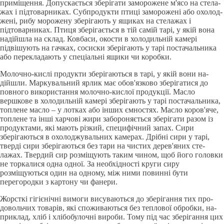
примiщення. Допускається зберiгати заморожене м'ясо на стела­
жах i пiдтоварниках. Субпродукти птицi замороженi або охолод­
женi, рибу морожену зберiгають у ящиках на стелажах i
пiдтоварниках. Птиця зберiгається в тiй самiй тapi, у якiй вона
надiйшла на склад. Ковбаси, окости в холодильнiй камеpi
пiдвiшу­ють на гачках, сосиски зберiгають у тapi постачальника
або пере­кладають у спецiальнi ящики чи коробки.
Молочно-кислi продукти зберiгаються в тapi, у якiй вони на­
дiйшли. Маркувальний ярлик має обов'язко­во зберiгатися до
повного використання молочно-кислої про­дукції. Масло
вершкове в холодильнiй камepi зберiгають у таpi поста­чальника,
топлене масло – у лотках або iнших ємностях. Масло коров'яче,
топлене та iншi харчовi жири забороняється зберiгати разом iз
продуктами, якi мають рiзкий, специфiчний запах. Сири
зберiгаються в охолоджувальних камерах. Дрiбнi сири ­у тapi,
твердi сири зберiгаються без тари на чистих дерев'яних сте­
лажах. Твердий сир розмiщують таким чином, щоб його головки
не торкалися одна одної. За необхiдностi круги сиру
розмiщуються один на одному, мiж ними повиннi бути
перегородки з картону чи фанери.
Жорсткi гігієнічні вимоги висуваються до зберiгання тих про­
довольчих товapiв, якi споживаються без теплової обробки, на­
приклад, хлiб i хлiбобулочнi вироби. Тому пiд час зберiгання цих