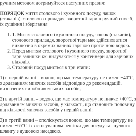
ручним методом дотримуйтеся наступних правил:
ПОРЯДОК
миття столового і кухонного посуду, чашок
(стаканів), столового приладдя, зворотної тари в ручний спосіб,
їх сушіння і зберігання.
1
. Миття столового і кухонного посуду, чашок (стаканів),
столового приладдя, зворотної тари має здійснюватися
виключно в окремих ваннах гарячою проточною водою.
Перед миттям столового і кухонного посуду, зворотної
тари залишки їжі вилучаються у контейнери для харчових
відходів.
Столовий посуд миється в три етапи:
1) в першій ванні – водою, що має температуру не нижче +40°С,
з додаванням миючих засобів відповідно до рекомендацій,
визначених виробником таких засобів;
2) в другій ванні – водою, що має температуру не нижче +40°С, з
додаванням миючих засобів, у кількості, що становить половину
від кількості миючих засобів у першій ванні;
3) в третій ванні – ополіскується водою, що має температуру не
нижче +65°С із застосуванням решітки для посуду та гнучкого
шлангу з душовою насадкою.