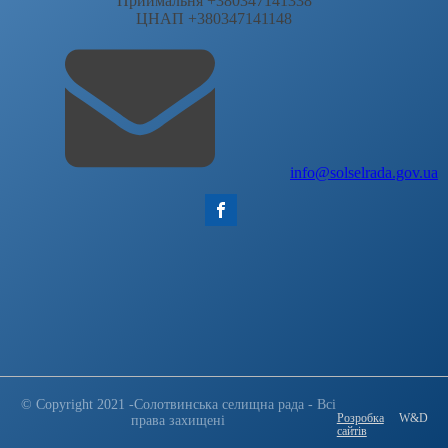
Приймальня +380347141338
ЦНАП +380347141148
info@solselrada.gov.ua
© Copyright 2021 -Солотвинська селищна рада - Всі
Розробка
W&D
права захищені
сайтів