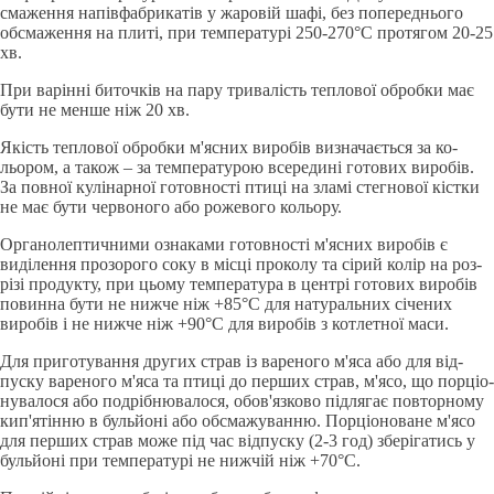
смаження напiвфабрикатiв у жаровiй шафi, без попереднього
обсмаження на плитi, при температурi 250-270°C протягом 20-25
хв.
При варіннi биточкiв на пару тривалiсть теплової обробки має
бути не менше нiж 20 хв.
Якiсть теплової обробки м'ясних виробiв визначається за ко­
льором, а також – за температурою всерединi готових виробiв.
За повної кулінарної готовностi птицi на зламi стегнової кiстки
не має бути червоного або рожевого кольору.
Органолептичними ознаками готовностi м'ясних виробiв є
видiлення прозорого соку в мiсцi проколу та сiрий колiр на роз­
рiзi продукту, при цьому температура в центрi готових виробiв
повинна бути не нижче нiж +85°C для натуральних сiчених
виро­бiв i не нижче нiж +90°C для виробiв з котлетної маси.
Для приготування других страв iз вареного м'яса або для вiд­
пуску вареного м'яса та птицi до перших страв, м'ясо, що порцiо­
нувалося або подрiбнювалося, обов'язково пiдлягає повторному
кип'ятiнню в бульйонi або обсмажуванню. Порцiоноване м'ясо
для перших страв може пiд час вiдпуску (2-3 год) зберiгатись у
буль­йонi при температурi не нижчiй нiж +70°C.