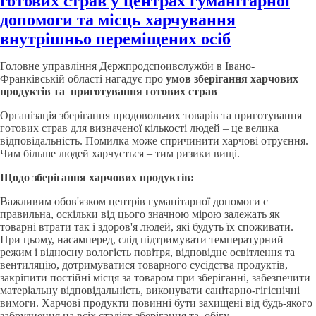
готових страв у центрах гуманітарної
допомоги та місць харчування
внутрішньо переміщених осіб
Головне управління Держпродспоивслужби в Івано-
Франківській області нагадує про
умов зберігання харчових
продуктів та приготування готових страв
Органiзацiя зберiгання продовольчих това­рів та приготування
готових страв для визначеної кількості людей – це велика
відповідальність. Помилка може спричинити харчові отруєння.
Чим більше людей харчується – тим ризики вищі.
Щодо зберігання харчових продуктів:
Важливим обов'язком центрів гуманітарної допомоги є
правильна, оскiльки вiд цього значною мiрою залежать як
товарнi втрати так і здоров'я людей, які будуть їх споживати.
При цьому, насамперед, слiд пiдтримувати температурний
режим i вiдносну вологiсть повiтря, вiдповiдне освiтлення та
вентиляцiю, дотримуватися товарного сусiдства продуктiв,
закрiпити постiйнi мiсця за товаром при зберiганнi, забезпечити
матерiальну вiдпо­вiдальнiсть, виконувати санiтарно-гiгієнічні
вимоги. Харчові продукти повинні бути захищені від будь-якого
забруднення на всіх стадіях зберігання та обігу.