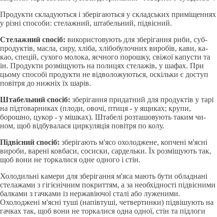
Продукти складуються i зберiгаються у складських примiщен­нях
у рiзнi способи: стелажний, штабельний, пiдвiсний.
Стелажний сnосiб:
використовують для зберiгання риби, суб­
продуктiв, масла, сиру, хлiба, хлiбобулочних виробiв, кави, ка­
као, спецiй, сухого молока, яєчного порошку, свіжої капусти та
iн. Продукти розмiщують на полицях стелажiв, у шафах. При
цьому способi продукти не вiдволожуються, оскiльки є доступ
повiтря до нижнiх їх шарiв.
Штабельний сnосiб:
зберiгання придатний для продуктiв у тapi
на пiдтоварниках (плоди, овочi, птиця - у ящиках; крупи,
борошно, цукор - у мiшках). Штабелi розташовують таким чи­
ном, щоб вiдбувалася циркуляцiя повiтря по колу.
Пiдвiсний сnосiб:
зберiгають м'ясо охолоджене, копченi м'яснi
вироби, вapeнi ковбаси, сосиски, сардельки. Їx розмiщу­ють так,
щоб вони не торкалися одне одного i стiн.
Холодильнi камери для зберiгання м'яса мають бути обладнанi
стелажами з гiгiєнiчним покриттям, а за необхiдностi пiдвiсними
балками з гачками iз нержавіючої сталi або луженими.
Охолодженi м'яснi тушi (напiвтушi, четвертинки) пiдвiшують на
гачках так, щоб вони не торкалися одна одної, cтін та пiдлоги