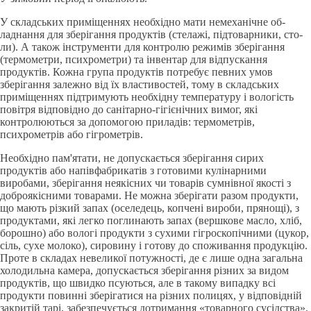
У складських примiщеннях необхiдно мати немеханiчне об­
ладнання для зберiгання продуктiв (стелажi, пiдтоварники, сто­
ли). А та­кож iнструменти для контролю режимiв зберiгання
(термоме­три, психрометри) та iнвентap для вiдпускання
продуктів. Кожна група продуктiв потребує певних умов
зберiгання за­лежно вiд їх властивостей, тому в складських
примiщеннях пiдтримують необхiдну температуру i вологiсть
повiтря вiдповiдно до санiтарно-гiгiєнiчних вимог, якi
контролюються за допомогою приладiв: термометрів,
психрометрiв або гігрометрів.
Необхiдно пам'ятати, не допускається зберiгання сирих
продуктiв або напiвфабрикатiв з готовими кулiнарними
виробами, зберiгання неякiсних чи то­варів сумнівної якостi з
доброякiсними товарами. Не можна збе­рiгати разом продукти,
що мають рiзкий запах (оселедець, коп­ченi вироби, прянощi), з
продуктами, якi легко поглинають запах (вершкове масло, хлiб,
борошно) або вологi продукти з сухи­ми гiгроскопiчними (цукор,
сiль, сухе молоко), сировину i готову до споживання продукцiю.
Проте в складах невеликої потуж­ностi, де є лише одна загальна
холо­дильна камера, допускається зберiгання рiзних за видом
продук­тів, що швидко псуються, але в такому випадку вci
продукти повиннi зберiгатися на рiзних полицях, у вiдповiднiй
закритiй тapi, забезпечується дотримання «товарного сусідства».