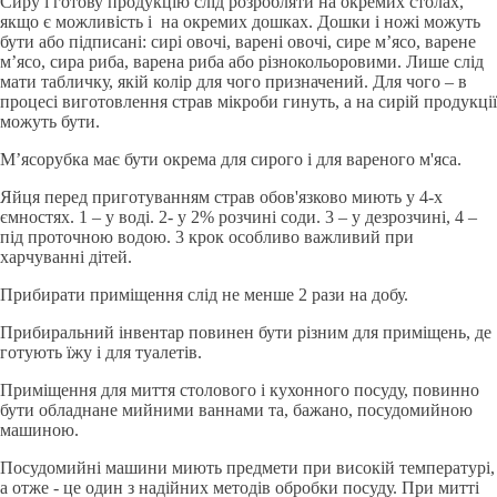
Сиру і готову продукцію слід розробляти на окремих столах,
якщо є можливість і на окремих дошках. Дошки і ножі можуть
бути або підписані: сирі овочі, варені овочі, сире м’ясо, варене
м’ясо, сира риба, варена риба або різнокольоровими. Лише слід
мати табличку, якій колір для чого призначений. Для чого – в
процесі виготовлення страв мікроби гинуть, а на сирій продукції
можуть бути.
М’ясорубка має бути окрема для сирого і для вареного м'яса.
Яйця перед приготуванням страв обов'язково миють у 4-х
ємностях. 1 – у воді. 2- у 2% розчині соди. 3 – у дезрозчині, 4 –
під проточною водою. 3 крок особливо важливий при
харчуванні дітей.
Прибирати приміщення слід не менше 2 рази на добу.
Прибиральний інвентар повинен бути різним для приміщень, де
готують їжу і для туалетів.
Приміщення для миття столового і кухонного посуду, повинно
бути обладнане мийними ваннами та, бажано, посудомийною
машиною.
Посудомийні машини миють предмети при високій температурі,
а отже - це один з надійних методів обробки посуду. При митті