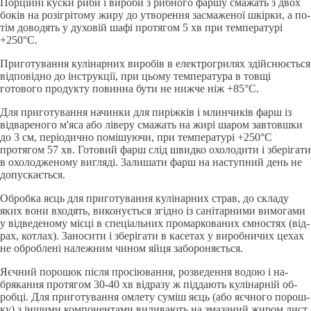
Порцiйнi куски риби i вироби з рибного фаршу смажать з двох
бокiв на розiгрiтому жиру до утворення засмаженої шкiрки, а по­
тім доводять у духовiй шафi протягом 5 хв при температурi
+250°C.
Приготування кулiнарних виробiв в електрогрилях здiйсню­ється
вiдповiдно до iнструкцiї, при цьому температура в товщi
готового продукту повинна бути не нижче нiж +85°C.
Для приготування начинки для пирiжкiв i млинчикiв фарш iз
вiдвареного м'яса або лiверу смажать на жирi шаром завтовшки
до 3 см, перiодично помiшуючи, при температурi +250°C
протягом 5­7 хв. Готовий фарш слiд швидко охолодити i зберiгати
в охолодже­ному виглядi. 3алишати фарш на наступний день не
допускається.
Обробка яєць для приготування кулiнарних страв, до складу
яких вони входять, виконується згiдно iз санiтарними вимогами
у вiдведеному мiсцi в спецiальних промаркованих ємностях (вiд­
рах, котлах). 3аносити i зберiгати в касетах у виробничих цехах
не обробленi належним чином яйця забороняється.
Яєчний порошок пiсля просiювання, розведення водою i на­
брякання протягом 30-40 хв вiдразу ж пiддають кулiнарнiй об­
робцi. Для приготування омлету сумiш яєць (або яєчного порош­
ку) з iншими компонентами виливають на змазаний жиром лист