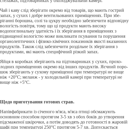
стела­жах, пiдтоварниках у охолоджувальнiй камepi.
Чай i каву слiд зберiгати окремо вiд товapiв, що мають гост­рий
запах, у сухих i добре вентильованих примiщеннях. При збе­
piганнi борошна, солi та цукру необхiдно забезпечити вiдповiдну
вологiсть повiтря, тому що цi продукти мають високу
водопоглинальну здатнiсть i їх зберiгання в примiщеннях з
підвищеної во­логiстю може викликати псування та порушення
органолептич­них i фiзико-хiмiчних показникiв якостi вказанних
продуктiв. Також слiд забезпечити роздiльне їх зберiгання з
продуктами, якi мають специфiчний рiзкий запах.
Яйця в коробках зберiгають на пiдтоварниках у сухих, прохо­
лодних примiщеннях окремо вiд iнших продуктiв. Яєчний поро­
шок зберiгають у сухому примiщеннi при температурi не вище
нiж +20°C; меланж - у холодильнiй камеpi при температурi не
вище нiж +5°C.
Щодо приготування готових страв.
Напiвфабрикати iз сiченого м'яса, м'яса птицi обсмажують
основним способом протягом 3-5 хв з обох бокiв до утворення
пiд­смаженої шкiрочки, а потiм доводять до готовностi в жаровiй
шафi при температурi 250°C протягом 5-7 хв. Допускається