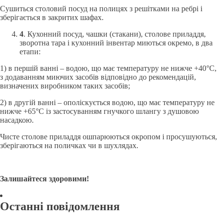
Сушиться столовий посуд на полицях з решітками на ребрі і
зберігається в закритих шафах.
4
. Кухонний посуд, чашки (стакани), столове приладдя,
зворотна тара і кухонний інвентар миються окремо, в два
етапи:
1) в першій ванні – водою, що має температуру не нижче +40°С,
з додаванням миючих засобів відповідно до рекомендацій,
визначених виробником таких засобів;
2) в другій ванні – ополіскується водою, що має температуру не
нижче +65°С із застосуванням гнучкого шлангу з душовою
насадкою.
Чисте столове приладдя ошпарюються окропом і просушуються,
зберігаються на поличках чи в шухлядах.
Залишайтеся здоровими!
Останні повідомлення