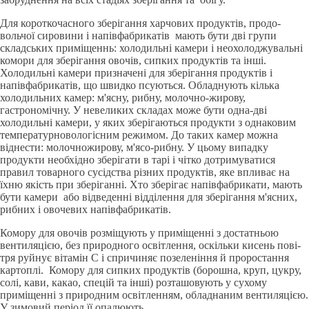
Для короткочасного зберiгання харчових продуктiв, продо­
вольчої сировини i напiвфабрикатiв мають бути двi групи
складських примiщеннь: холо­дильнi камери i неохолоджувальнi
комори для зберiгання овочiв, сипких продуктiв та iнші.
Холодильнi камери призначенi для зберiгання продуктiв i
напiвфабрикатiв, що швидко псуються. Обладнують кiлька
холодильних камер: м'ясну, рибну, молочно-жирову,
гастрономiчну. У невеликих складах може бути одна-двi
холодильнi ка­мери, у яких зберiгаються продукти з однаковим
температурно­вологiсним режимом. До таких камер можна
вiднести: молочно­жирову, м'ясо-рибну. У цьому випадку
продукти необхiдно зберi­гати в тapi i чiтко дотримуватися
правил товарного сусiдства рiз­них продуктiв, яке впливає на
їхню якiсть при зберiганнi. Хто зберігає напiвфабрикати, мають
бути камери або відведенні відділення для зберiгання м'ясних,
рибних i овочевих напiвфабрикатiв.
Комору для овочiв розмiщують у примiщеннi з достатньою
вентиляцiєю, без природного освiтлення, оскiльки кисень повi­
тря руйнує вітамін С i спричиняє позеленiння й проростання
кар­топлi. Комору для сипких продуктiв (борошна, круп, цукру,
солi, кави, какао, спецiй та iнші) розташовують у сухому
примiщеннi з природним освiтленням, обладнаним вентиляцiєю.
У зимовий перiод її опалюють.