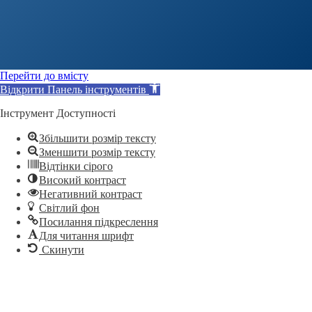
Перейти до вмісту
Відкрити Панель інструментів
Інструмент Доступності
Збільшити розмір тексту
Зменшити розмір тексту
Відтінки сірого
Високий контраст
Негативний контраст
Світлий фон
Посилання підкреслення
Для читання шрифт
Скинути