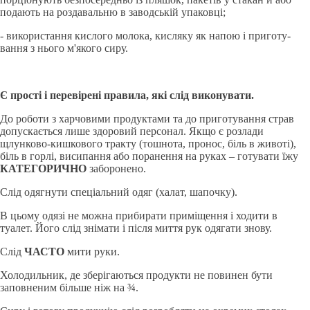
пода­ють на роздавальню в заводськiй упаковцi;
- використання кислого молока, кисляку як напою i приготу­
вання з нього м'якого сиру.
Є прості і перевірені правила, які слід виконувати.
До роботи з харчовими продуктами та до приготування страв
допускається лише здоровий персонал. Якщо є розлади
щлунково-кишкового тракту (тошнота, пронос, біль в животі),
біль в горлі, висипання або поранення на руках – готувати їжу
КАТЕГОРИЧНО
заборонено.
Слід одягнути спеціальний одяг (халат, шапочку).
В цьому одязі не можна прибирати приміщення і ходити в
туалет. Його слід знімати і після миття рук одягати знову.
Слід
ЧАСТО
мити руки.
Холодильник, де зберігаються продукти не повинен бути
заповненим більше ніж на ¾.