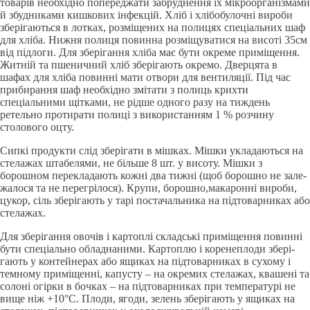
товapiв необхiдно попереджати забруднення їx мiкроорганiзмами
й збудниками кишкових iнфекцiй. Хлiб i хлiбобулочнi вироби
збе­рiгаються в лотках, розмiщених на полицях спецiальних шаф
для хлiба. Нижня полиця повинна розмiщуватися на висотi 35см
вiд пiдлоги. Для зберiгання хлiба має бути окреме примiщення.
Жит­нiй та пшеничний хлiб зберiгають окремо. Дверцята в
шафах для хлiба повиннi мати отвори для вентиляцiї. Пiд час
прибирання шаф необхiдно змiтати з полиць крихти
спецiальними щiтками, не рiдше одного разу на тиждень
ретельно протирати полицi з ви­користанням 1 % розчину
столового оцту.
Сипкi продукти слiд зберiгати в мiшках. Мiшки укладають­ся на
стелажах штабелями, не бiльше 8 шт. у висоту. Мiшки з
борошном перекладають кожнi два тижнi (щоб борошно не зале­
жалося та не перегрiлося). Крупи, борошно,макароннi вироби,
цукор, сiль зберiгають у тapi постачальника на пiдтоварниках або
стелажах.
Для зберiгання овочiв i картоплi складськi примiщення пови­ннi
бути спецiально обладнаними. Картоплю i коренеплоди зберi­
гають у контейнерах або ящиках на пiдтоварниках в сухому i
тем­ному примiщеннi, капусту – на окремих стелажах, квашенi та
со­лонi огiрки в бочках – на пiдтоварниках при температурi не
вище нiж +10°C. Плоди, ягоди, зелень зберiгають у ящиках на