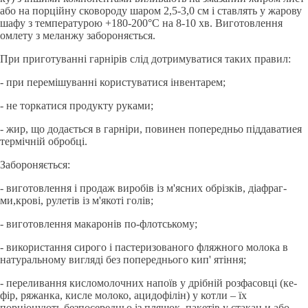
або на порцiйну сковороду шаром 2,5-3,0 см i ставлять у жарову
шафу з температурою +180-200°C на 8-10 хв. Виготовлення
омле­ту з меланжу забороняється.
При приготуваннi гapнірів слiд дотримуватися таких правил:
- при перемiшуваннi користуватися iнвентарем;
- не торкатися продукту руками;
- жир, що додається в гарнiри, повинен попередньо пiддавати­ея
термiчнiй обробцi.
Забороняється:
- виготовлення i продаж виробiв iз м'ясних обрiзкiв, дiафраг­
ми,кровi, рулетiв iз м'якотi голiв;
- виготовлення макаронів по-флотському;
- використання сирого i пастеризованого фляжного молока в
натуральному виглядi без попереднього кип' ятiння;
- переливання кисломолочних напоїв у дрiбнiй розфасовцi (ке­
фiр, ряжанка, кисле молоко, ацидофiлiн) у котли – їх
порцiонують безпосередньо iз пляшок, пакетiв у стакан и або