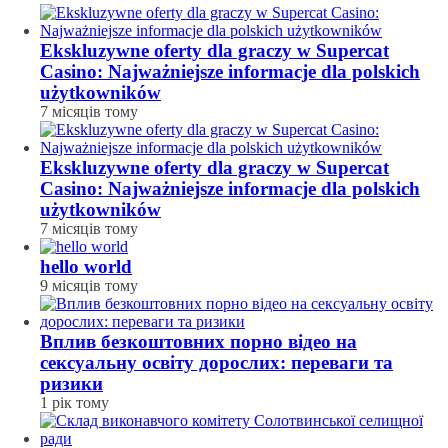
Ekskluzywne oferty dla graczy w Supercat
Casino: Najważniejsze informacje dla polskich
użytkowników
7 місяців тому
Ekskluzywne oferty dla graczy w Supercat
Casino: Najważniejsze informacje dla polskich
użytkowników
7 місяців тому
hello world
9 місяців тому
Вплив безкоштовних порно відео на
сексуальну освіту дорослих: переваги та
ризики
1 рік тому