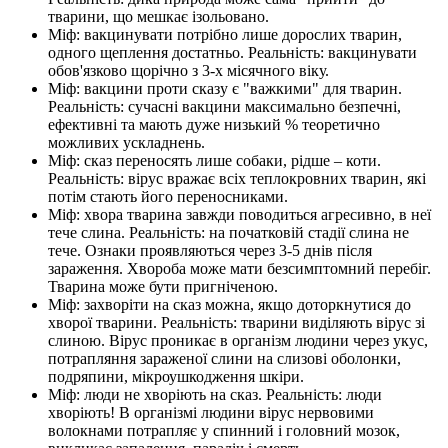
тварини, що мешкає ізольовано.
Міф: вакцинувати потрібно лише дорослих тварин,
одного щеплення достатньо. Реальність: вакцинувати
обов'язково щорічно з 3-х місячного віку.
Міф: вакцини проти сказу є "важкими" для тварин.
Реальність: сучасні вакцини максимально безпечні,
ефективні та мають дуже низький % теоретично
можливих ускладнень.
Міф: сказ переносять лише собаки, рідше – коти.
Реальність: вірус вражає всіх теплокровних тварин, які
потім стають його переносниками.
Міф: хвора тварина завжди поводиться агресивно, в неї
тече слина. Реальність: на початковій стадії слина не
тече. Ознаки проявляються через 3-5 днів після
зараження. Хвороба може мати безсимптомний перебіг.
Тварина може бути пригніченою.
Міф: захворіти на сказ можна, якщо доторкнутися до
хворої тварини. Реальність: тварини виділяють вірус зі
слиною. Вірус проникає в організм людини через укус,
потрапляння зараженої слини на слизові оболонки,
подряпини, мікроушкодження шкіри.
Міф: люди не хворіють на сказ. Реальність: люди
хворіють! В організмі людини вірус нервовими
волокнами потрапляє у спинний і головний мозок,