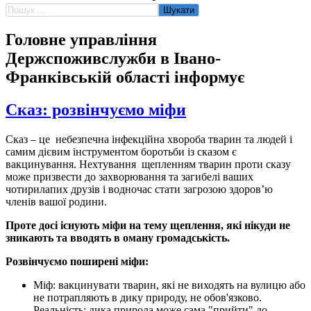
Пошук:
Головне управління
Держспоживслужби в Івано-
Франківській області інформує
Сказ: розвінчуємо міфи
Сказ – це небезпечна інфекційна хвороба тварин та людей і
самим дієвим інструментом боротьби із сказом є
вакцинування. Нехтування щепленням тварин проти сказу
може призвести до захворювання та загибелі ваших
чотирилапих друзів і водночас стати загрозою здоров’ю
членів вашої родини.
Проте досі існують міфи на тему щеплення, які нікуди не
зникають та вводять в оману громадськість.
Розвінчуємо поширені міфи:
Міф: вакцинувати тварин, які не виходять на вулицю або
не потрапляють в дику природу, не обов'язково.
Реальність: дика природа може сама "прийти" до