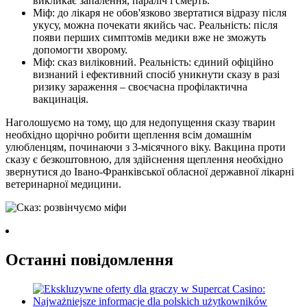
викликає запалення, параліч і смерть.
Міф: до лікаря не обов'язково звертатися відразу після
укусу, можна почекати якийсь час. Реальність: після
появи перших симптомів медики вже не зможуть
допомогти хворому.
Міф: сказ виліковний. Реальність: єдиний офіційно
визнаний і ефективний спосіб уникнути сказу в разі
ризику зараження – своєчасна профілактична
вакцинація.
Наголошуємо на тому, що для недопущення сказу тварин
необхідно щорічно робити щеплення всім домашнім
улюбленцям, починаючи з 3-місячного віку. Вакцина проти
сказу є безкоштовною, для здійснення щеплення необхідно
звернутися до Івано-Франківської обласної державної лікарні
ветеринарної медицини.
Останні повідомлення