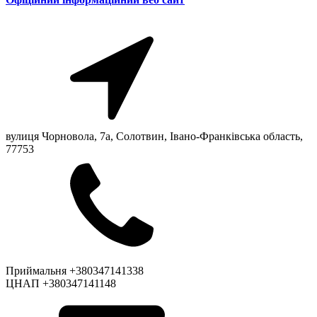
вулиця Чорновола, 7a, Солотвин, Івано-Франківська область,
77753
Приймальня +380347141338
ЦНАП +380347141148