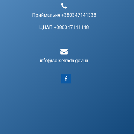
Приймальня +380347141338
ЦНАП +380347141148
info@solselrada.gov.ua