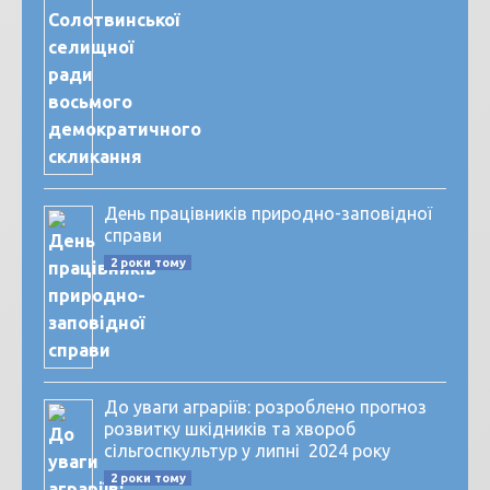
День працівників природно-заповідної
справи
2 роки тому
До уваги аграріїв: розроблено прогноз
розвитку шкідників та хвороб
сільгоспкультур у липні 2024 року
2 роки тому