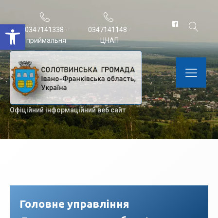
Відкрити Панель інструментів
0347141338 -
0347141148 -
приймальня
ЦНАП
Офіційний інформаційний веб сайт
Головне управління