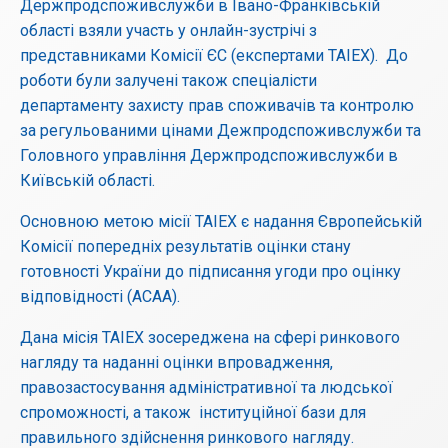
Держпродспоживслужби в Івано-Франківській
області взяли участь у онлайн-зустрічі з
представниками Комісії ЄС (експертами TAIEX). До
роботи були залучені також спеціалісти
департаменту захисту прав споживачів та контролю
за регульованими цінами Дежпродспоживслужби та
Головного управління Держпродспоживслужби в
Київській області.
Основною метою місії TAIEX є надання Європейській
Комісії попередніх результатів оцінки стану
готовності України до підписання угоди про оцінку
відповідності (ACAA).
Дана місія TAIEX зосереджена на сфері ринкового
нагляду та наданні оцінки впровадження,
правозастосування адміністративної та людської
спроможності, а також інституційної бази для
правильного здійснення ринкового нагляду.