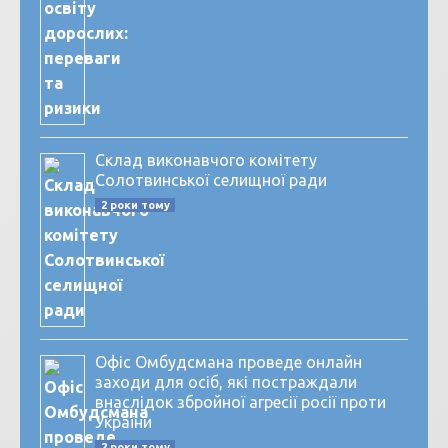
Склад виконавчого комітету
Солотвинської селищної ради
2 роки тому
Офіс Омбудсмана проведе онлайн
заходи для осіб, які постраждали
внаслідок збройної агресії росії проти
України
2 роки тому