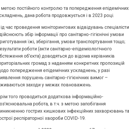
 метою постійного контролю та попередження епідемічних
складнень, дана робота продовжується і в 2023 році.
ід час проведення моніторингових відвідувань спеціалісти
дійснюють збір інформації про санітарно-гігієнічні умови
риготування їжі, зберігання, умови транспортування тощо;
езультати роботи (акти санітарно-епідеміологічного
бстеження об’єкта) доводяться до відома керівників
ериторіальних громад з наданням конкретних пропозицій
одо попередження епідемічних ускладнень; у разі
иявлення порушень санітарно-гігієнічних вимог –
живаються заходи у межах повноважень.
рім того проводиться додаткова інформаційно-
оз’яснювальна робота, в т.ч. з метою запобігання
иникненню гострих кишкових інфекційних захворювань т
острої респіраторної хвороби COVID-19.