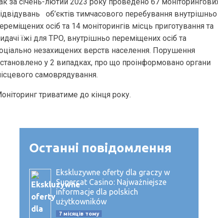
ак за січень-лютий 2023 року проведено 67 моніторингови
ідвідувань об’єктів тимчасового перебування внутрішньо
ереміщених осіб та 14 моніторингів місць приготування та
идачі їжі для ТРО, внутрішньо переміщених осіб та
оціально незахищених верств населення. Порушення
становлено у 2 випадках, про що проінформовано органи
ісцевого самоврядування.
оніторинг триватиме до кінця року.
Останні повідомлення
Ekskluzywne oferty dla graczy w
Supercat Casino: Najważniejsze
informacje dla polskich
użytkowników
7 місяців тому