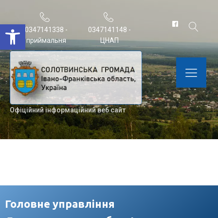
Відкрити Панель інструментів
0347141338 -
0347141148 -
приймальня
ЦНАП
Офіційний інформаційний веб сайт
Головне управління