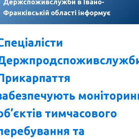
Держспоживслужби в Івано-
Франківській області інформує
Спеціалісти
Держпродспоживслужб
Прикарпаття
забезпечують моніторин
об’єктів тимчасового
перебування та