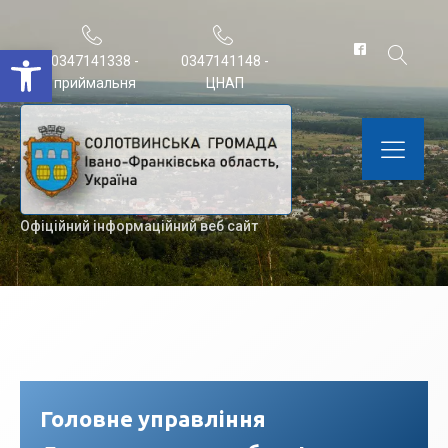
Відкрити Панель інструментів
0347141338 -
0347141148 -
приймальня
ЦНАП
Офіційний інформаційний веб сайт
Головне управління