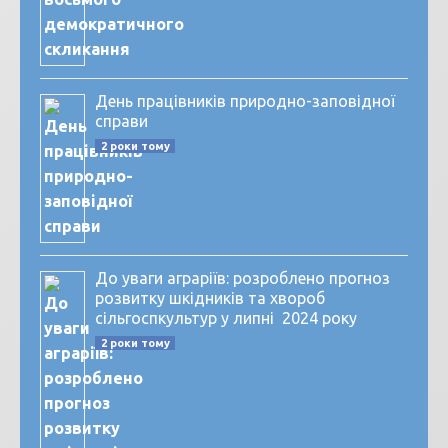
День працівників природно-заповідної
справи
2 роки тому
До уваги аграріїв: розроблено прогноз
розвитку шкідників та хвороб
сільгоспкультур у липні 2024 року
2 роки тому