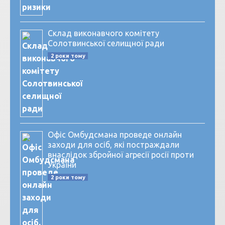
Склад виконавчого комітету
Солотвинської селищної ради
2 роки тому
Офіс Омбудсмана проведе онлайн
заходи для осіб, які постраждали
внаслідок збройної агресії росії проти
України
2 роки тому