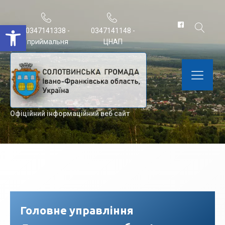
Відкрити Панель інструментів
0347141338 -
0347141148 -
приймальня
ЦНАП
Офіційний інформаційний веб сайт
Головне управління