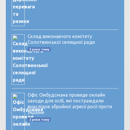
Склад виконавчого комітету
Солотвинської селищної ради
2 роки тому
Офіс Омбудсмана проведе онлайн
заходи для осіб, які постраждали
внаслідок збройної агресії росії проти
України
2 роки тому