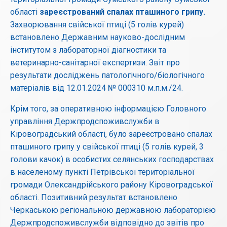
області
зареєстрований спалах пташиного грипу.
Захворювання свійської птиці (5 голів курей)
встановлено Державним науково-дослідним
інститутом з лабораторної діагностики та
ветеринарно-санітарної експертизи. Звіт про
результати досліджень патологічного/біологічного
матеріалів від 12.01.2024 № 000310 м.п.м./24.
Крім того, за оперативною інформацією Головного
управління Держпродспоживслужби в
Кіровоградський області, було зареєстровано спалах
пташиного грипу у свійської птиці (5 голів курей, 3
голови качок) в особистих селянських господарствах
в населеному пункті Петрівської територіальної
громади Олександрійського району Кіровоградської
області. Позитивний результат встановлено
Черкаською регіональною державною лабораторією
Держпродспоживслужби відповідно до звітів про