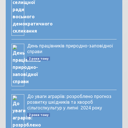
День працівників природно-заповідної
справи
2 роки тому
До уваги аграріїв: розроблено прогноз
розвитку шкідників та хвороб
сільгоспкультур у липні 2024 року
2 роки тому