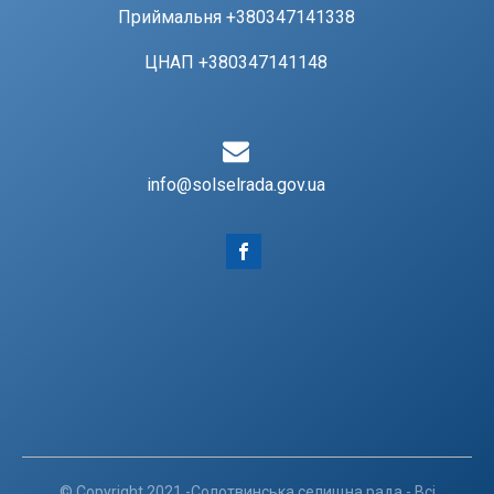
Приймальня +380347141338
ЦНАП +380347141148
info@solselrada.gov.ua
© Copyright 2021 -Солотвинська селищна рада - Всі