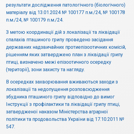
результати дослідження патологічного (біологічного)
матеріалу від 13.01.2024 № 100177 п.м./24, № 100178
п.м./24, № 100179 п.м./24.
З метою координації дій з локалізації та ліквідації
спалахів пташиного грипу проведено засідання
державних надзвичайних протиепізоотичних комісій,
рішенням яких затверджено план з ліквідації грипу
птиці, визначено межі епізоотичного осередку
(території), зони захисту та нагляду.
В осередках захворювання вживаються заходи з
локалізації та недопущення розповсюдження
збудника пташиного грипу відповідно до вимог
Інструкції з профілактики та ліквідації грипу птиці,
затвердженої наказом Міністерства аграрної
політики та продовольства України від 17.10.2011 №
547.